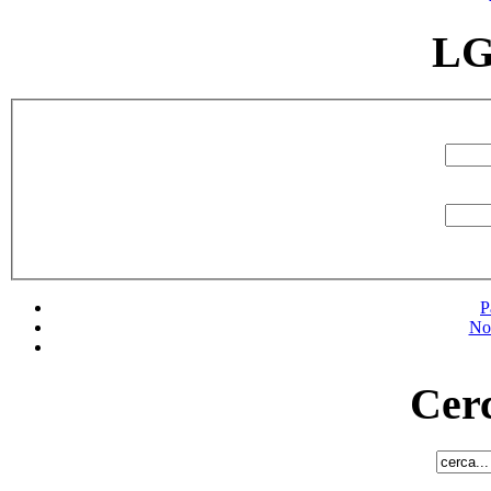
LG
P
No
Cerc