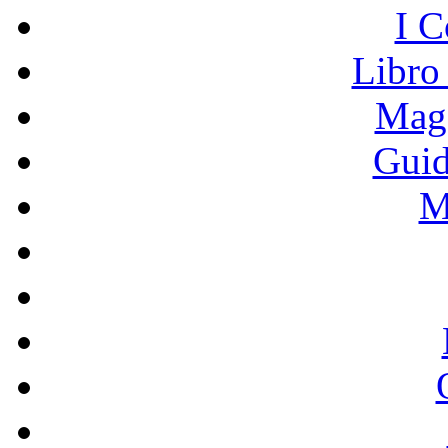
I C
Libro
Mage
Guid
M