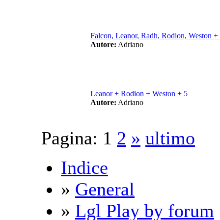
Falcon, Leanor, Radh, Rodion, Weston +
Autore:
Adriano
Leanor + Rodion + Weston + 5
Autore:
Adriano
Pagina:
1
2
»
ultimo
Indice
»
General
»
Lgl Play by forum