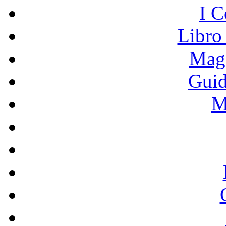
I C
Libro
Mage
Guid
M