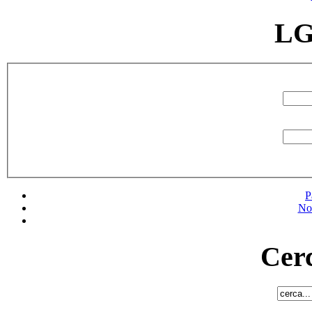
LG
P
No
Cerc