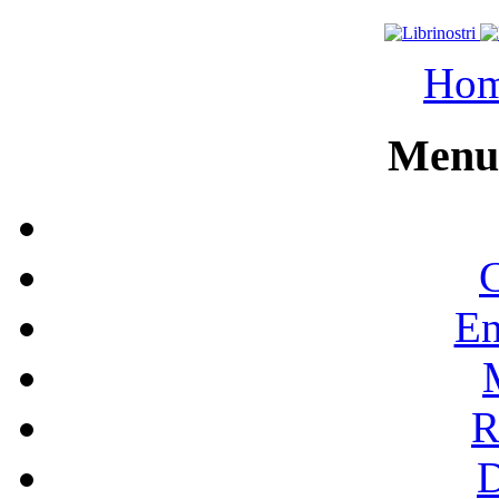
Ho
Menu 
C
En
R