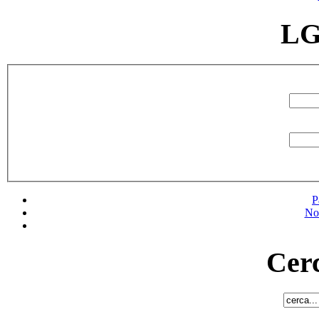
LG
P
No
Cerc