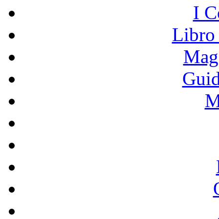
I C
Libro
Mage
Guid
M