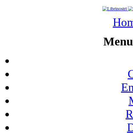
Ho
Menu 
C
En
R