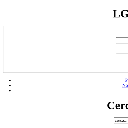
LG
P
No
Cerc