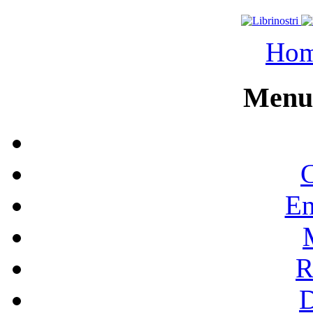
Ho
Menu 
C
En
R