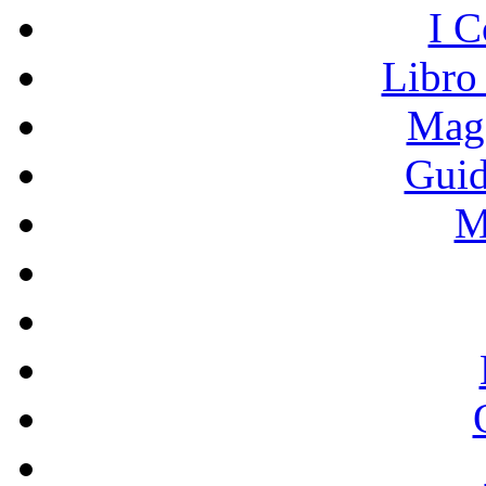
I C
Libro
Mage
Guid
M