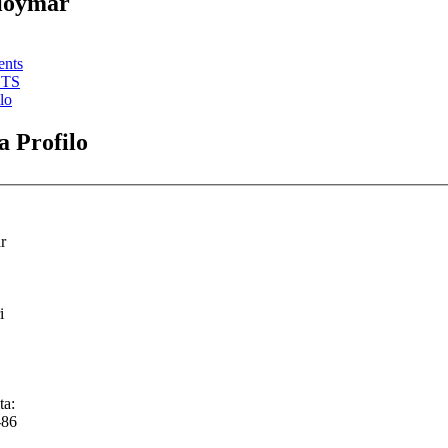
gioymar
ents
STS
lo
 Profilo
r
i
ta:
-86