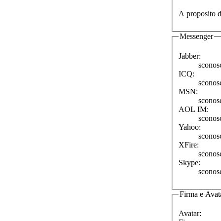
A proposito d
Messenger
Jabber:
sconos
ICQ:
sconos
MSN:
sconos
AOL IM:
sconos
Yahoo:
sconos
XFire:
sconos
Skype:
sconos
Firma e Avat
Avatar: