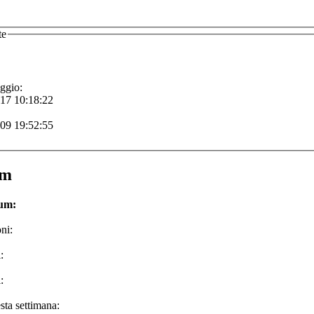
te
ggio:
-17 10:18:22
-09 19:52:55
um
rum:
ni:
:
:
sta settimana: