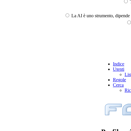
T
La AI è uno strumento, dipende l
Indice
Utenti
Lis
Regole
Cerca
Ric