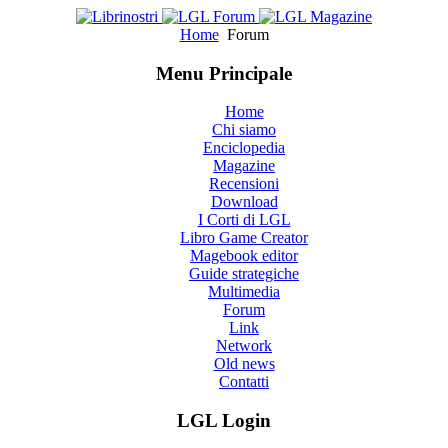
Home
Forum
Menu Principale
Home
Chi siamo
Enciclopedia
Magazine
Recensioni
Download
I Corti di LGL
Libro Game Creator
Magebook editor
Guide strategiche
Multimedia
Forum
Link
Network
Old news
Contatti
LGL Login