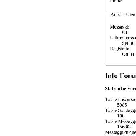
Firma:
Attività Uten
Messaggi:
63
Ultimo messa
Set-30
Registrato:
Ott-31
Info For
Statistiche Fo
Totale Discussio
5985
Totale Sondaggi
100
Totale Messaggi
156802
Messaggi di que