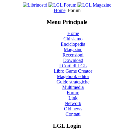
Home
Forum
Menu Principale
Home
Chi siamo
Enciclopedia
Magazine
Recensioni
Download
I Corti di LGL
Libro Game Creator
Magebook editor
Guide strategiche
Multimedia
Forum
Link
Network
Old news
Contatti
LGL Login