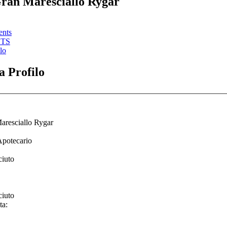
Gran Maresciallo Rygar
ents
STS
lo
 Profilo
aresciallo Rygar
potecario
ciuto
ciuto
ta: