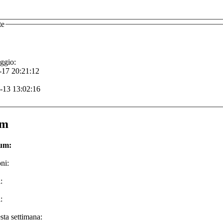
te
ggio:
-17 20:21:12
-13 13:02:16
um
rum:
ni:
:
:
sta settimana: