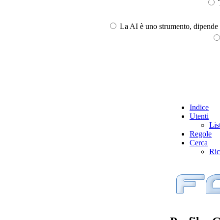
T
La AI è uno strumento, dipende l
Indice
Utenti
Lis
Regole
Cerca
Ric