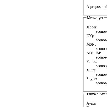
A proposito d
Messenger
Jabber:
sconos
ICQ:
sconos
MSN:
sconos
AOL IM:
sconos
Yahoo:
sconos
XFire:
sconos
Skype:
sconos
Firma e Avat
Avatar: