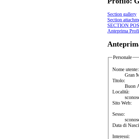
Profilo: 
Section gallery
Section attachm
SECTION PO
Anteprima Profi
Anteprima
Personale
Nome utente:
Gran M
Titolo:
Buon A
Località:
sconos
Sito Web:
Sesso:
sconos
Data di Nasci
Interessi: