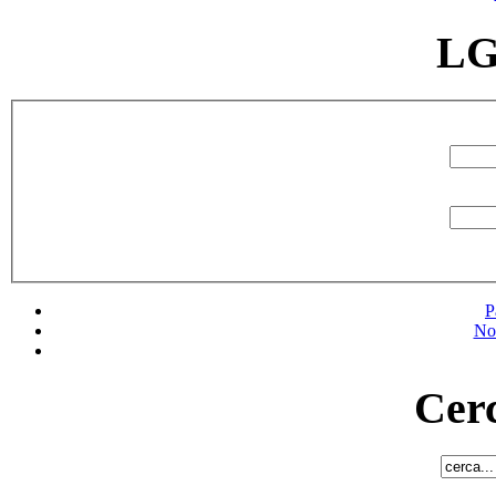
LG
P
No
Cerc