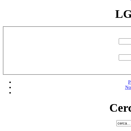
LG
P
No
Cerc