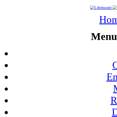
Ho
Menu 
C
En
R