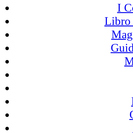
I C
Libro
Mage
Guid
M