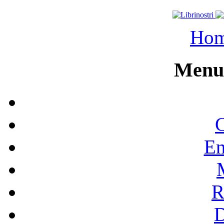
Ho
Menu 
C
En
R