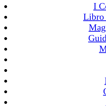
I C
Libro
Mage
Guid
M