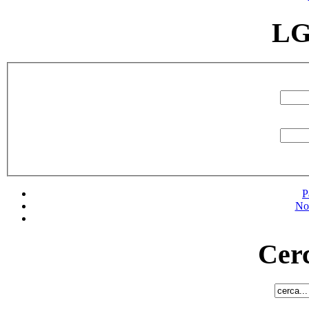
LG
P
No
Cerc