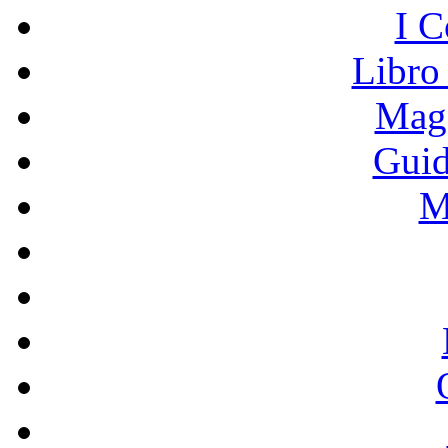
I C
Libro
Mage
Guid
M