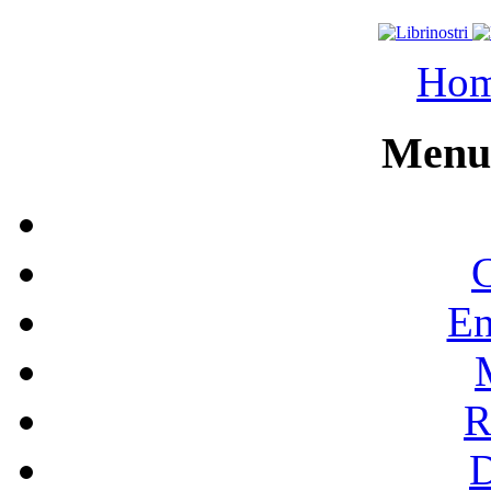
Ho
Menu 
C
En
R