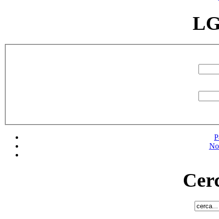
LG
P
No
Cerc