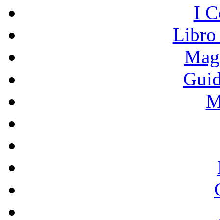
I C
Libro
Mage
Guid
M