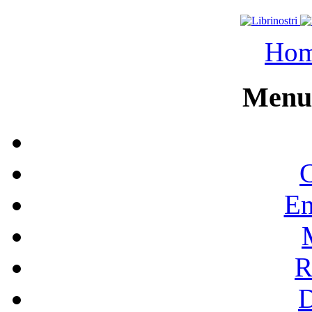
Ho
Menu 
C
En
R