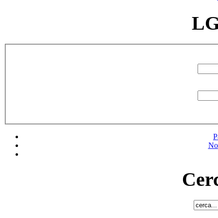
LG
P
No
Cerc