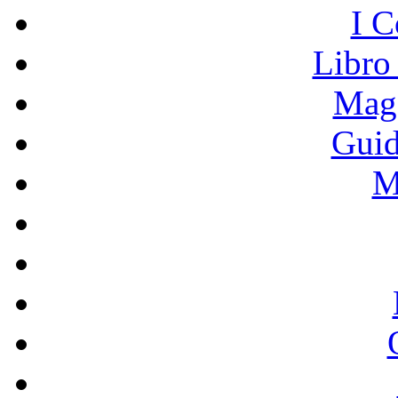
I C
Libro
Mage
Guid
M