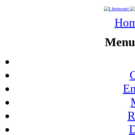
Ho
Menu 
C
En
R