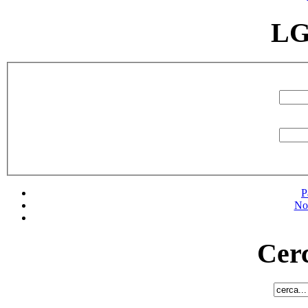
LG
P
No
Cerc