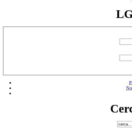
LG
P
No
Cerc