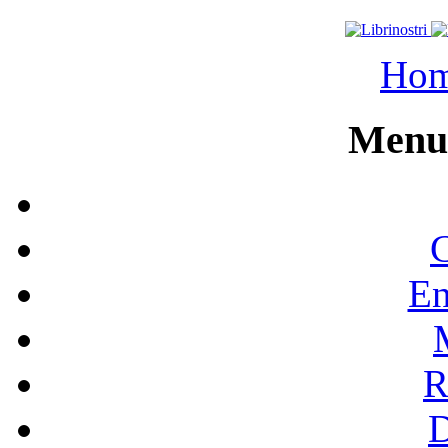
Ho
Menu 
C
En
R