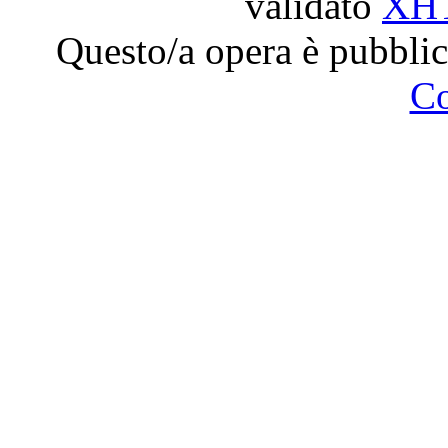
validato
XH
Questo/a opera è pubblic
C