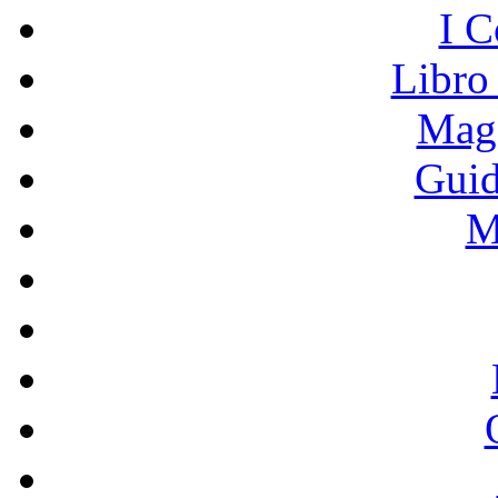
I C
Libro
Mage
Guid
M