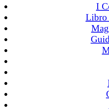
I C
Libro
Mage
Guid
M