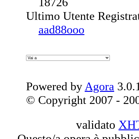
18726
Ultimo Utente Registra
aad88ooo
Powered by
Agora
3.0.
© Copyright 2007 - 2009
validato
XH
Questo/a opera è pubblic