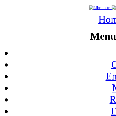
Ho
Menu 
C
En
R