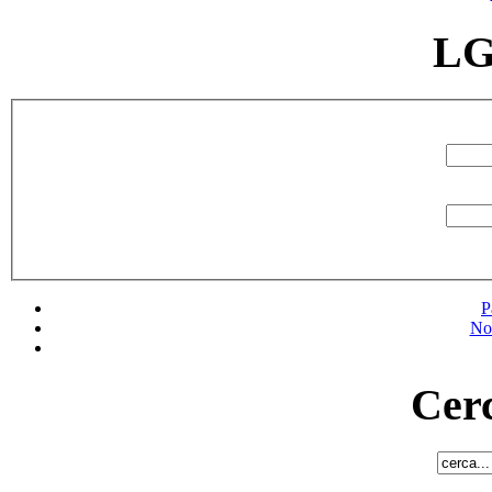
LG
P
No
Cerc