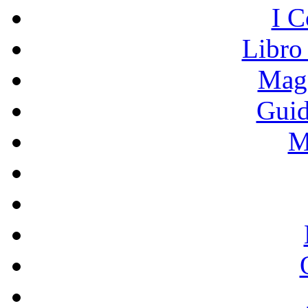
I C
Libro
Mage
Guid
M