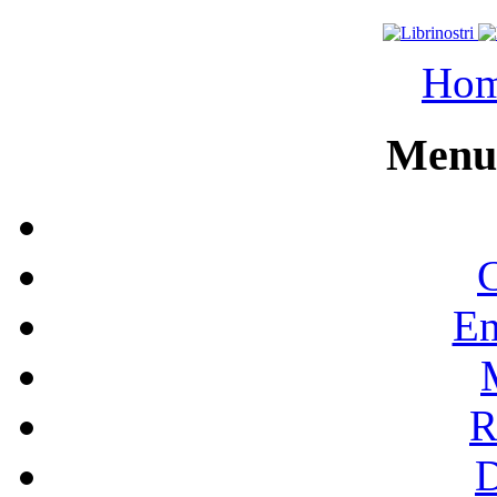
Ho
Menu 
C
En
R