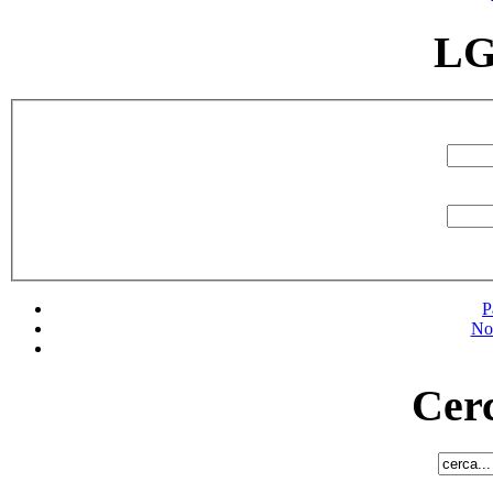
LG
P
No
Cerc