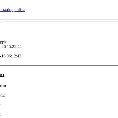
sta/doppiolista
te
ggio:
-26 15:25:44
-16 06:12:43
um
rum:
ni:
:
: