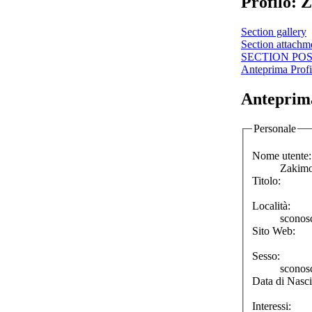
Profilo: 
Section gallery
Section attachm
SECTION PO
Anteprima Profi
Anteprima
Personale
Nome utente:
Zakim
Titolo:
Località:
sconos
Sito Web:
Sesso:
sconos
Data di Nasci
Interessi: