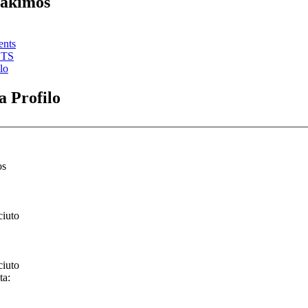
Zakimos
ents
STS
lo
 Profilo
os
ciuto
ciuto
ta: