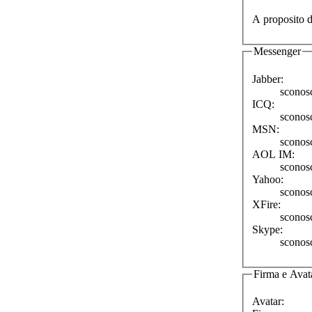
A proposito d
Messenger
Jabber:
sconos
ICQ:
sconos
MSN:
sconos
AOL IM:
sconos
Yahoo:
sconos
XFire:
sconos
Skype:
sconos
Firma e Avat
Avatar: