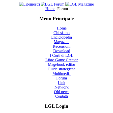
Home
Forum
Menu Principale
Home
Chi siamo
Enciclopedia
Magazine
Recensioni
Download
I Corti di LGL
Libro Game Creator
Magebook editor
Guide strategiche
Multimedia
Forum
Link
Network
Old news
Contatti
LGL Login