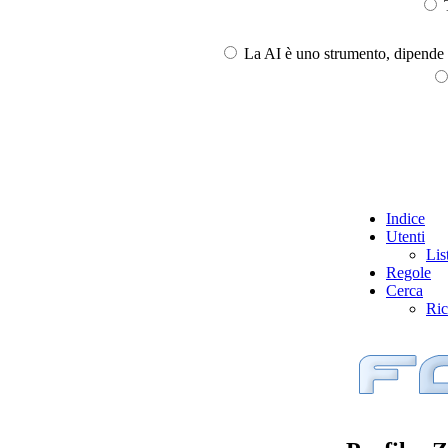
T
La AI è uno strumento, dipende l
Indice
Utenti
Lis
Regole
Cerca
Ric