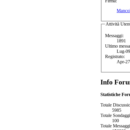
Firma:
Mancoli
Attività Uten
Messaggi:
1891
Ultimo messa
Lug-09
Registrato:
Apr-27
Info For
Statistiche Fo
Totale Discussio
5985
Totale Sondaggi
100
Totale Messaggi