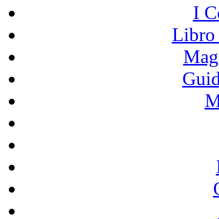
I C
Libro
Mage
Guid
M