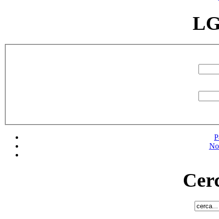
LG
P
No
Cerc