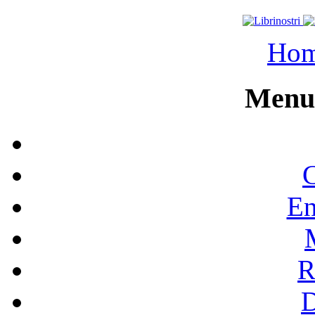
Ho
Menu 
C
En
R