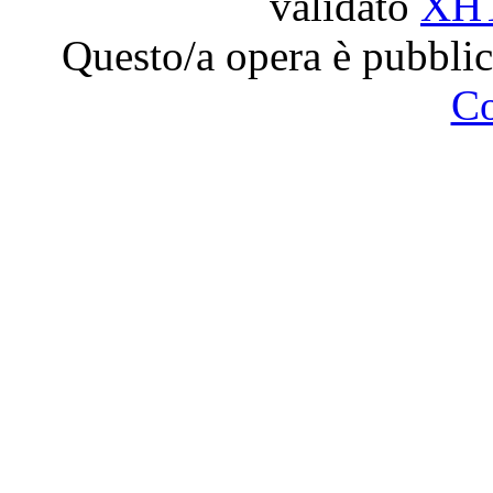
validato
XH
Questo/a opera è pubblic
C