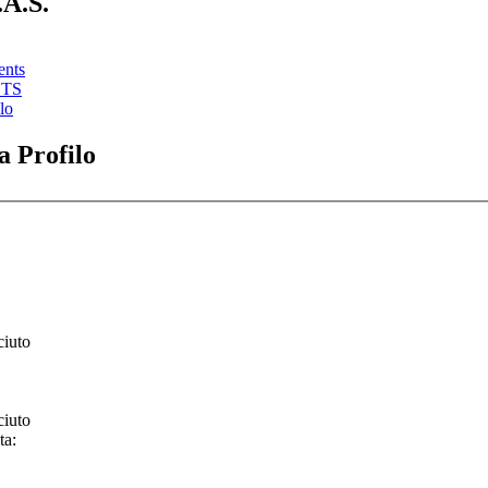
.A.S.
ents
STS
lo
 Profilo
ciuto
ciuto
ta: