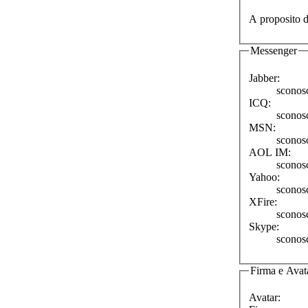
A proposito d
Messenger
Jabber:
sconos
ICQ:
sconos
MSN:
sconos
AOL IM:
sconos
Yahoo:
sconos
XFire:
sconos
Skype:
sconos
Firma e Avat
Avatar: