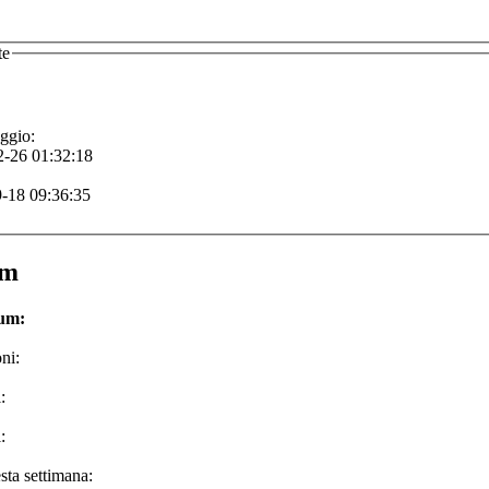
te
ggio:
-26 01:32:18
-18 09:36:35
um
rum:
ni:
:
:
sta settimana: