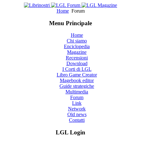
Home
Forum
Menu Principale
Home
Chi siamo
Enciclopedia
Magazine
Recensioni
Download
I Corti di LGL
Libro Game Creator
Magebook editor
Guide strategiche
Multimedia
Forum
Link
Network
Old news
Contatti
LGL Login