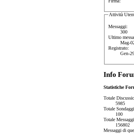
Firma:
Attività Uten
Messaggi:
300
Ultimo messa
Mag-02
Registrato:
Gen-29
Info For
Statistiche Fo
Totale Discussio
5985
Totale Sondaggi
100
Totale Messaggi
156802
Messaggi di que