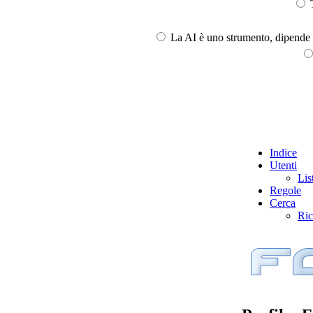
T
La AI è uno strumento, dipende l
Indice
Utenti
Lis
Regole
Cerca
Ric