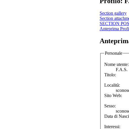
Profilo: F
Section gallery
Section attachm
SECTION PO
Anteprima Profi
Anteprima
Personale
Nome utente:
F.A.S.
Titolo:
Località:
sconos
Sito Web:
Sesso:
sconos
Data di Nasci
Interessi: