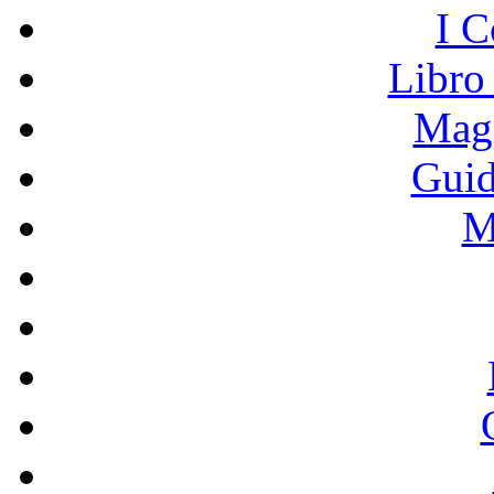
I C
Libro
Mage
Guid
M