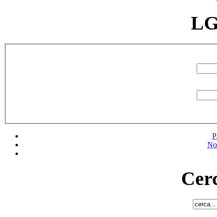
LG
P
No
Cerc