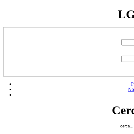
LG
P
No
Cerc