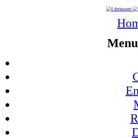
Ho
Menu 
C
En
R