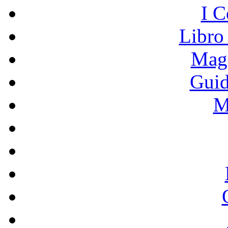
I C
Libro
Mage
Guid
M