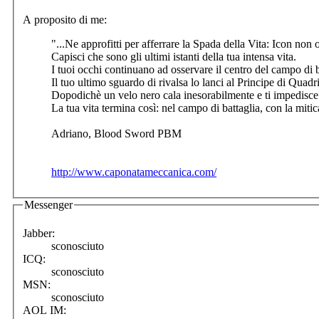
A proposito di me:
"...Ne approfitti per afferrare la Spada della Vita: Icon non
Capisci che sono gli ultimi istanti della tua intensa vita.
I tuoi occhi continuano ad osservare il centro del campo di ba
Il tuo ultimo sguardo di rivalsa lo lanci al Principe di Quadr
Dopodichè un velo nero cala inesorabilmente e ti impedisce 
La tua vita termina così: nel campo di battaglia, con la miti
Adriano, Blood Sword PBM
http://www.caponatameccanica.com/
Messenger
Jabber:
sconosciuto
ICQ:
sconosciuto
MSN:
sconosciuto
AOL IM: