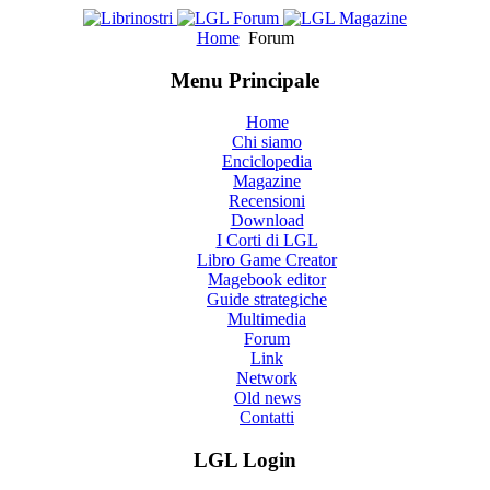
Home
Forum
Menu Principale
Home
Chi siamo
Enciclopedia
Magazine
Recensioni
Download
I Corti di LGL
Libro Game Creator
Magebook editor
Guide strategiche
Multimedia
Forum
Link
Network
Old news
Contatti
LGL Login