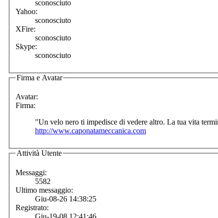
sconosciuto
Yahoo:
sconosciuto
XFire:
sconosciuto
Skype:
sconosciuto
Firma e Avatar
Avatar:
Firma:
"Un velo nero ti impedisce di vedere altro. La tua vita ter
http://www.caponatameccanica.com
Attività Utente
Messaggi:
5582
Ultimo messaggio:
Giu-08-26 14:38:25
Registrato:
Giu-19-08 12:41:46