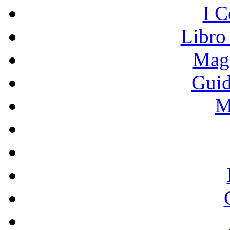
I C
Libro
Mage
Guid
M