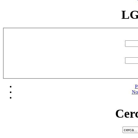
LG
P
No
Cerc