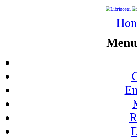
Ho
Menu 
C
En
R