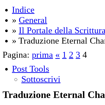
Indice
»
General
»
Il Portale della Scrittur
» Traduzione Eternal Ch
Pagina:
prima
«
1
2
3
4
Post Tools
Sottoscrivi
Traduzione Eternal Ch