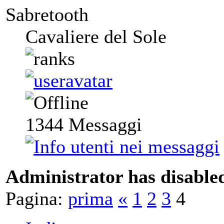
Sabretooth
Cavaliere del Sole
1344
Messaggi
Administrator has disabled
Pagina:
prima
«
1
2
3
4