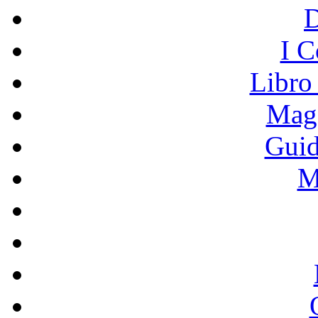
I C
Libro
Mage
Guid
M