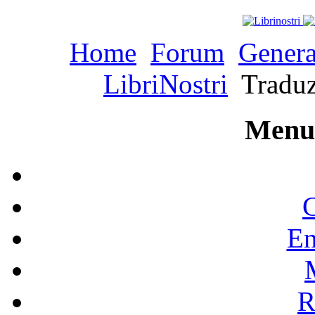
Home
Forum
Genera
LibriNostri
Traduz
Menu 
C
En
R