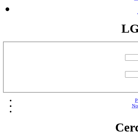
LG
P
No
Cerc