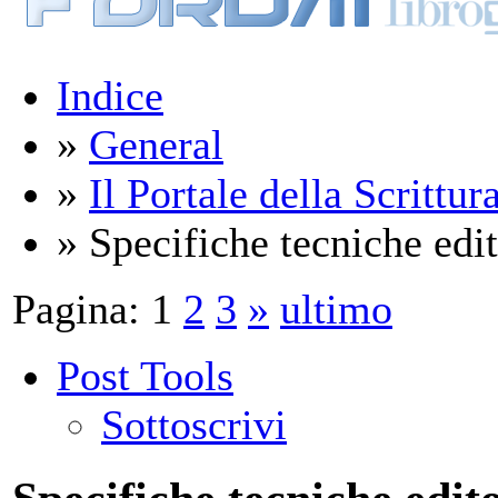
Indice
»
General
»
Il Portale della Scrittur
» Specifiche tecniche edito
Pagina:
1
2
3
»
ultimo
Post Tools
Sottoscrivi