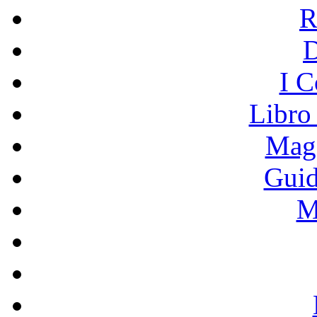
R
I C
Libro
Mage
Guid
M