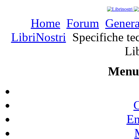
Home
Forum
Genera
LibriNostri
Specifiche tec
Li
Menu 
C
En