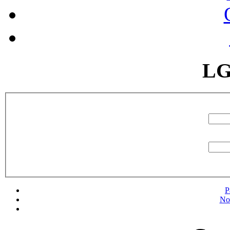
LG
P
No