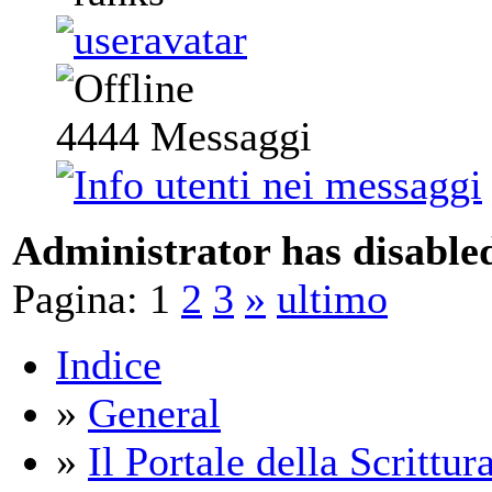
4444
Messaggi
Administrator has disabled
Pagina:
1
2
3
»
ultimo
Indice
»
General
»
Il Portale della Scrittur