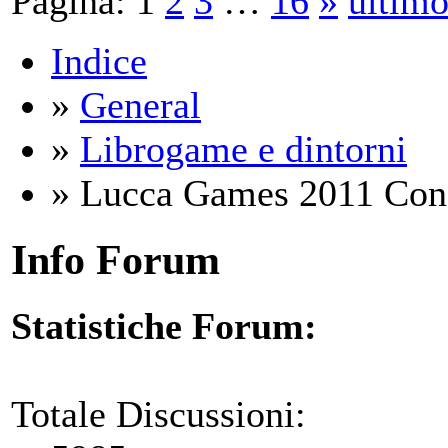
Pagina:
1
2
3
…
16
»
ultim
Indice
»
General
»
Librogame e dintorni
» Lucca Games 2011 Conf
Info Forum
Statistiche Forum:
Totale Discussioni: