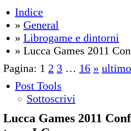
Indice
»
General
»
Librogame e dintorni
» Lucca Games 2011 Conf
Pagina:
1
2
3
…
16
»
ultim
Post Tools
Sottoscrivi
Lucca Games 2011 Conf