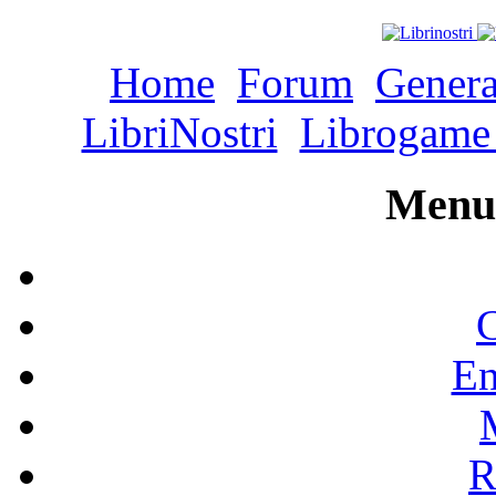
Home
Forum
Genera
LibriNostri
Librogame 
Menu 
C
En
R