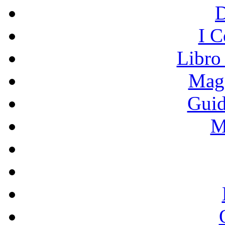
I C
Libro
Mage
Guid
M