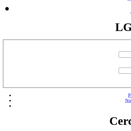
LG
P
No
Cerc