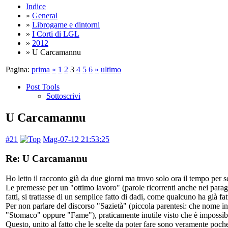
Indice
»
General
»
Librogame e dintorni
»
I Corti di LGL
»
2012
» U Carcamannu
Pagina:
prima
«
1
2
3
4
5
6
»
ultimo
Post Tools
Sottoscrivi
U Carcamannu
#21
Mag-07-12 21:53:25
Re: U Carcamannu
Ho letto il racconto già da due giorni ma trovo solo ora il tempo per s
Le premesse per un "ottimo lavoro" (parole ricorrenti anche nei paragr
fatti, si trattasse di un semplice fatto di dadi, come qualcuno ha già fat
Per non parlare del discorso "Sazietà" (piccola parentesi: che nome in
"Stomaco" oppure "Fame"), praticamente inutile visto che è impossibil
Questo, unito al fatto che le scelte da poter fare sono veramente poch