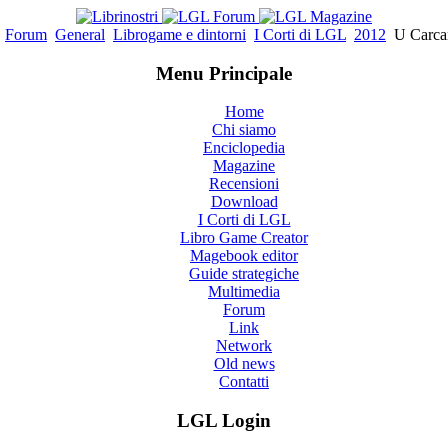
Forum
General
Librogame e dintorni
I Corti di LGL
2012
U Carc
Menu Principale
Home
Chi siamo
Enciclopedia
Magazine
Recensioni
Download
I Corti di LGL
Libro Game Creator
Magebook editor
Guide strategiche
Multimedia
Forum
Link
Network
Old news
Contatti
LGL Login