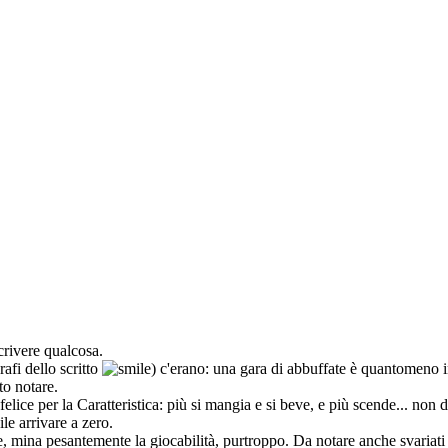
crivere qualcosa.
afi dello scritto
) c'erano: una gara di abbuffate è quantomeno i
to notare.
felice per la Caratteristica: più si mangia e si beve, e più scende... no
e arrivare a zero.
e, mina pesantemente la giocabilità, purtroppo. Da notare anche svariati