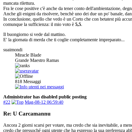
mancata rilettura.
Fra le cose positive c'è anche da tener conto dell'ambientazione, deg
Anche gli enigmi da risolvere, benchè uno dei due un po' banale, dann
In conclusione, quello che vedo è un Corto che con betatest più accur
comunque la sufficienza: il mio voto è
5,5
.
Il buongiorno si vede dal mattino.
E' la giornata di merda che ti coglie completamente impreparato...
suaimondi
Miracle Blade
Grande Maestro Ramas
818
Messaggi
Administrator has disabled public posting
#22
Mag-08-12 06:59:40
Re: U Carcamannu
Ancora 2 giorni scarsi per votare, ma credo che sia inevitabile, a meno
credo che pressoché ogni utente che ha espresso la sua preferenza abbi