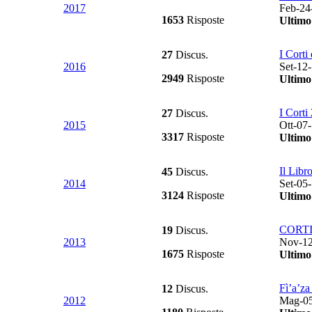
2017
Feb-24
1653
Risposte
Ultimo
I Corti
27
Discus.
2016
Set-12
2949
Risposte
Ultimo
I Corti 
27
Discus.
2015
Ott-07
3317
Risposte
Ultimo
Il Libr
45
Discus.
2014
Set-05
3124
Risposte
Ultimo
CORTI 
19
Discus.
2013
Nov-12
1675
Risposte
Ultimo
Fì’a’za 
12
Discus.
2012
Mag-05