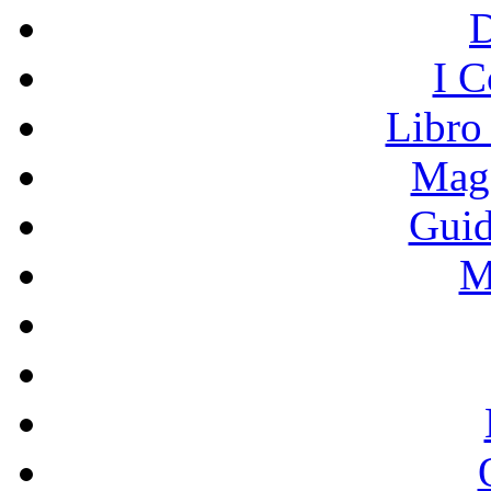
I C
Libro
Mage
Guid
M