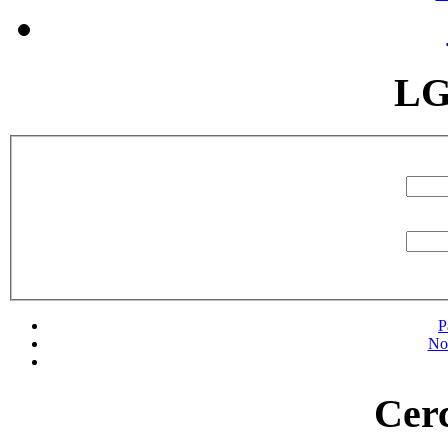
LG
P
No
Cerc