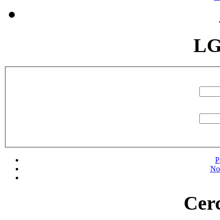
LG
P
No
Cerc