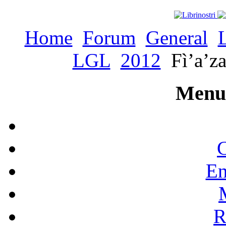
Home
Forum
General
LGL
2012
Fì’a’za
Menu 
C
En
R