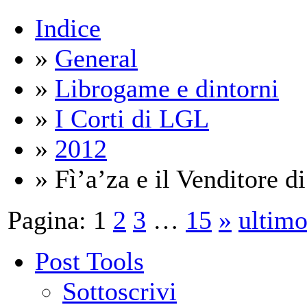
Indice
»
General
»
Librogame e dintorni
»
I Corti di LGL
»
2012
» Fì’a’za e il Venditore d
Pagina:
1
2
3
…
15
»
ultim
Post Tools
Sottoscrivi