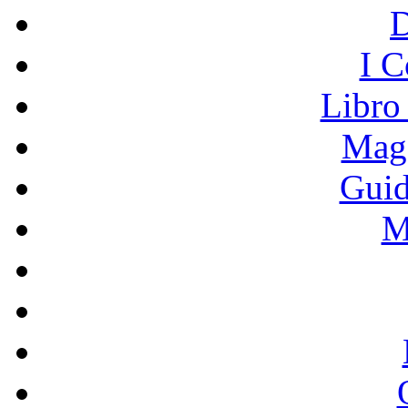
I C
Libro
Mage
Guid
M