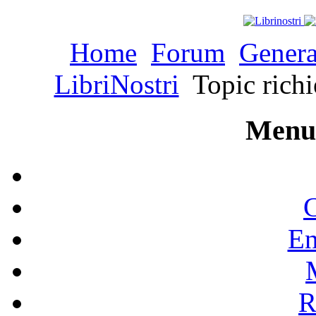
Home
Forum
Genera
LibriNostri
Topic richie
Menu 
C
En
R