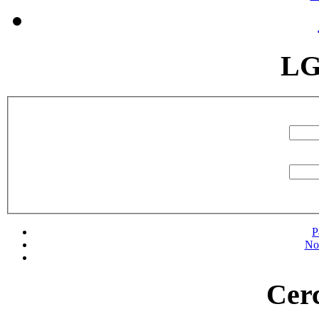
LG
P
No
Cerc