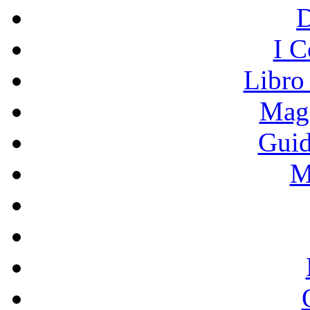
I C
Libro
Mage
Guid
M