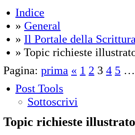
Indice
»
General
»
Il Portale della Scrittur
» Topic richieste illustrato
Pagina:
prima
«
1
2
3
4
5
…
Post Tools
Sottoscrivi
Topic richieste illustrato