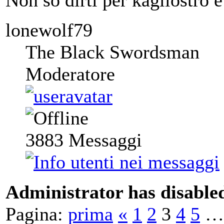
lonewolf79
The Black Swordsman
Moderatore
3883
Messaggi
Administrator has disabled
Pagina:
prima
«
1
2
3
4
5
…