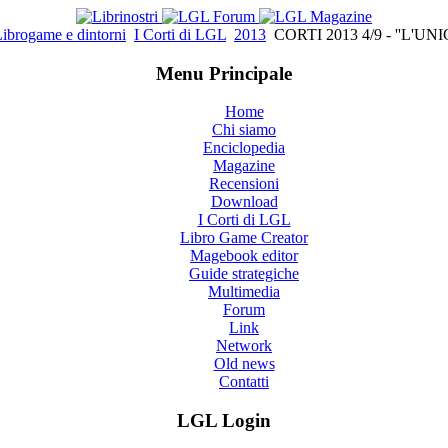
ibrogame e dintorni
I Corti di LGL
2013
CORTI 2013 4/9 - ''L'U
Menu Principale
Home
Chi siamo
Enciclopedia
Magazine
Recensioni
Download
I Corti di LGL
Libro Game Creator
Magebook editor
Guide strategiche
Multimedia
Forum
Link
Network
Old news
Contatti
LGL Login