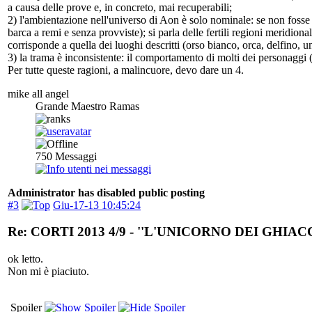
a causa delle prove e, in concreto, mai recuperabili;
2) l'ambientazione nell'universo di Aon è solo nominale: se non foss
barca a remi e senza provviste); si parla delle fertili regioni meridi
corrisponde a quella dei luoghi descritti (orso bianco, orca, delfino, un
3) la trama è inconsistente: il comportamento di molti dei personaggi
Per tutte queste ragioni, a malincuore, devo dare un 4.
mike all angel
Grande Maestro Ramas
750
Messaggi
Administrator has disabled public posting
#3
Giu-17-13 10:45:24
Re: CORTI 2013 4/9 - ''L'UNICORNO DEI GHIACC
ok letto.
Non mi è piaciuto.
Spoiler