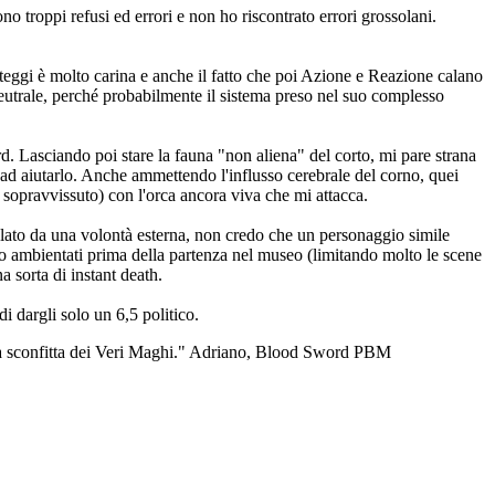
no troppi refusi ed errori e non ho riscontrato errori grossolani.
teggi è molto carina e anche il fatto che poi Azione e Reazione calano
eutrale, perché probabilmente il sistema preso nel suo complesso
d. Lasciando poi stare la fauna "non aliena" del corto, mi pare strana
che ad aiutarlo. Anche ammettendo l'influsso cerebrale del corno, quei
 sopravvissuto) con l'orca ancora viva che mi attacca.
polato da una volontà esterna, non credo che un personaggio simile
o ambientati prima della partenza nel museo (limitando molto le scene
 sorta di instant death.
 dargli solo un 6,5 politico.
er la sconfitta dei Veri Maghi." Adriano, Blood Sword PBM