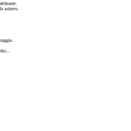
delirante.
lla asimov.
onaggio.
lto...