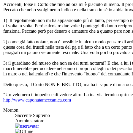
Accidenti, forse il Corto che fino ad ora mi è piaciuto di meno. Il prol
Peccato che nello svolgimento ludico e nella trama in sé io abbia tr
1) Il regolamento non mi ha appassionato più di tanto, per esempio ne
di volta in volta. Però calcolare due volte i punteggi di danno recip
funziona. Peccato però per denaro e armature che a quanto pare non s
2) come già fatto notare, non è possibile in alcun modo pensare di arr
questa cosa dei fruscii nella testa del pg e il fatto che a un certo punt
paragrafi mi paiono veramente resi male. Una volta poi ho provato a c
3) il guardiano del museo che non sa dei turni notturni? E che, a lui 
macchinerebbe per uccidere nel sonno i propri colleghi o dei pescato
in mare o nel kaltenland) e che l'intervento "buono" del comandante Ruk
Detto questo, il Corto NON E' BRUTTO, ma ha il sapore di una occasio
"Un velo nero ti impedisce di vedere altro. La tua vita termina qui: 
http://www.caponatameccanica.com
Mornon
Saccente Supremo
Amministratore