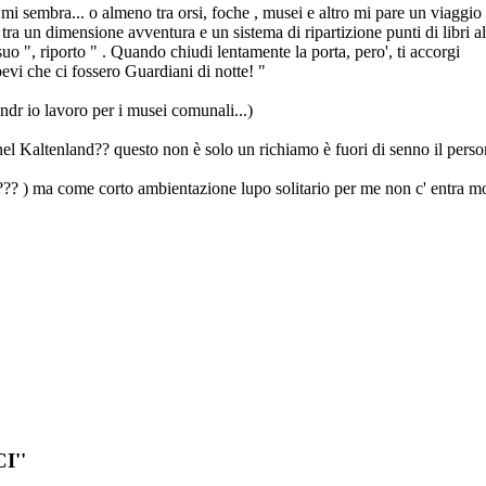
sembra... o almeno tra orsi, foche , musei e altro mi pare un viaggio 
a un dimensione avventura e un sistema di ripartizione punti di libri a
uo ", riporto " . Quando chiudi lentamente la porta, pero', ti accorgi
vi che ci fossero Guardiani di notte! "
ndr io lavoro per i musei comunali...)
o nel Kaltenland?? questo non è solo un richiamo è fuori di senno il pers
o??? ) ma come corto ambientazione lupo solitario per me non c' entra mo
I''