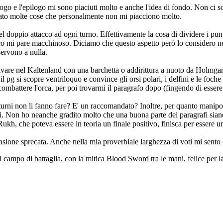
ogo e l'epilogo mi sono piaciuti molto e anche l'idea di fondo. Non ci so
ovato molte cose che personalmente non mi piacciono molto.
l doppio attacco ad ogni turno. Effettivamente la cosa di dividere i pun
roco mi pare macchinoso. Diciamo che questo aspetto però lo considero n
ervono a nulla.
ivare nel Kaltenland con una barchetta o addirittura a nuoto da Holmgar
o il pg si scopre ventriloquo e convince gli orsi polari, i delfini e le fo
ombattere l'orca, per poi trovarmi il paragrafo dopo (fingendo di essere
i turni non li fanno fare? E' un raccomandato? Inoltre, per quanto mani
ri. Non ho neanche gradito molto che una buona parte dei paragrafi sian
h, che poteva essere in teoria un finale positivo, finisca per essere una
ne sprecata. Anche nella mia proverbiale larghezza di voti mi sento di
nel campo di battaglia, con la mitica Blood Sword tra le mani, felice p