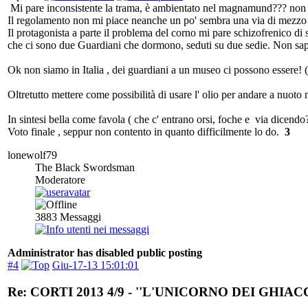
Mi pare inconsistente la trama, è ambientato nel magnamund??? non mi 
Il regolamento non mi piace neanche un po' sembra una via di mezzo tr
Il protagonista a parte il problema del corno mi pare schizofrenico di s
che ci sono due Guardiani che dormono, seduti su due sedie. Non sape
Ok non siamo in Italia , dei guardiani a un museo ci possono essere! (
Oltretutto mettere come possibilità di usare l' olio per andare a nuot
In sintesi bella come favola ( che c' entrano orsi, foche e via dicend
Voto finale , seppur non contento in quanto difficilmente lo do.
3
lonewolf79
The Black Swordsman
Moderatore
3883
Messaggi
Administrator has disabled public posting
#4
Giu-17-13 15:01:01
Re: CORTI 2013 4/9 - ''L'UNICORNO DEI GHIACC