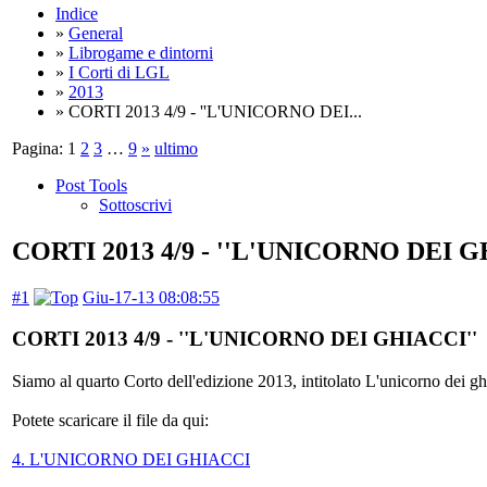
Indice
»
General
»
Librogame e dintorni
»
I Corti di LGL
»
2013
» CORTI 2013 4/9 - ''L'UNICORNO DEI...
Pagina:
1
2
3
…
9
»
ultimo
Post Tools
Sottoscrivi
CORTI 2013 4/9 - ''L'UNICORNO DEI G
#1
Giu-17-13 08:08:55
CORTI 2013 4/9 - ''L'UNICORNO DEI GHIACCI''
Siamo al quarto Corto dell'edizione 2013, intitolato L'unicorno dei gh
Potete scaricare il file da qui:
4. L'UNICORNO DEI GHIACCI