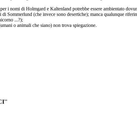
e per i nomi di Holmgard e Kaltenland potrebbe essere ambientato dovun
onali di Sommerlund (che invece sono desertiche); manca qualunque riferi
icorno ...?);
 (umani o animali che siano) non trova spiegazione.
I''