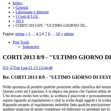
Indice
»
General
»
Librogame e dintorni
»
I Corti di LGL
»
2013
» CORTI 2013 8/9 - ''ULTIMO GIORNO DI...
Pagina:
prima
«
1
…
4
5
6
7
8
…
10
»
ultimo
Post Tools
Sottoscrivi
CORTI 2013 8/9 - ''ULTIMO GIORNO DI
#51
Lug-21-13 12:44:48
Re: CORTI 2013 8/9 - ''ULTIMO GIORNO DI FEST
Nella speranza di perdere qualche posizione nella classifica del tarta
Questo corto mi è piaciuto, è si atipico ma penso che l'autore abbia fa
L'ho trovato molto ben scritto, la scrittura è piacevole e personalment
sapere riguardo al regolamento e cioè la scelta degli oggetti e la scelt
Riguardo proprio al regolamento andrebbe fatta qualche precisazione: qui
studiare qualcosa di molto complesso ed elaborato va premiato per lo s