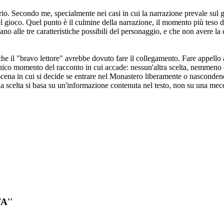
ario. Secondo me, specialmente nei casi in cui la narrazione prevale sul
el gioco. Quel punto è il culmine della narrazione, il momento più teso 
o alle tre caratteristiche possibili del personaggio, e che non avere la 
che il "bravo lettore" avrebbe dovuto fare il collegamento. Fare appello
'unico momento del racconto in cui accade: nessun'altra scelta, nemmeno 
cena in cui si decide se entrare nel Monastero liberamente o nascondendos
 la scelta si basa su un'informazione contenuta nel testo, non su una mec
A''