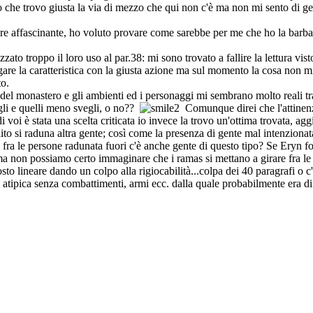
o che trovo giusta la via di mezzo che qui non c'è ma non mi sento di get
sere affascinante, ho voluto provare come sarebbe per me che ho la barba e
zato troppo il loro uso al par.38: mi sono trovato a fallire la lettura vis
ollegare la caratteristica con la giusta azione ma sul momento la cosa no
to.
ia del monastero e gli ambienti ed i personaggi mi sembrano molto reali 
egli e quelli meno svegli, o no??
Comunque direi che l'attinenz
 voi è stata una scelta criticata io invece la trovo un'ottima trovata, a
ito si raduna altra gente; così come la presenza di gente mal intenziona
fra le persone radunata fuori c'è anche gente di questo tipo? Se Eryn f
non possiamo certo immaginare che i ramas si mettano a girare fra le ten
sto lineare dando un colpo alla rigiocabilità...colpa dei 40 paragrafi o c
 atipica senza combattimenti, armi ecc. dalla quale probabilmente era dif