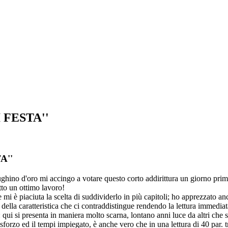
 FESTA''
A''
rughino d'oro mi accingo a votare questo corto addirittura un giorno prim
tto un ottimo lavoro!
e mi è piaciuta la scelta di suddividerlo in più capitoli; ho apprezzato 
a della caratteristica che ci contraddistingue rendendo la lettura immediat
 si presenta in maniera molto scarna, lontano anni luce da altri che sono
forzo ed il tempi impiegato, è anche vero che in una lettura di 40 par. 