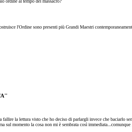
hio ordine al tempo del massacro?
truisce l'Ordine sono presenti più Grandi Maestri contemporaneamente
A''
allire la lettura visto che ho deciso di parlargli invece che baciarlo senz
one ma sul momento la cosa non mi è sembrata così immediata...comunque 