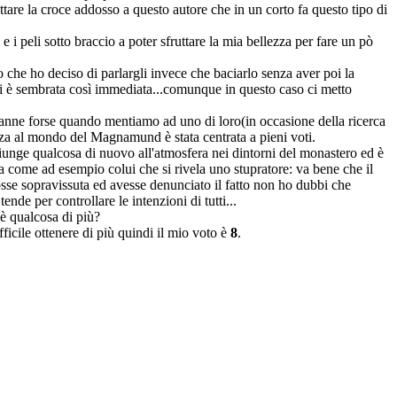
tare la croce addosso a questo autore che in un corto fa questo tipo di
 i peli sotto braccio a poter sfruttare la mia bellezza per fare un pò
to che ho deciso di parlargli invece che baciarlo senza aver poi la
n mi è sembrata così immediata...comunque in questo caso ci metto
tranne forse quando mentiamo ad uno di loro(in occasione della ricerca
a al mondo del Magnamund è stata centrata a pieni voti.
ggiunge qualcosa di nuovo all'atmosfera nei dintorni del monastero ed è
ta come ad esempio colui che si rivela uno stupratore: va bene che il
osse sopravissuta ed avesse denunciato il fatto non ho dubbi che
de per controllare le intenzioni di tutti...
'è qualcosa di più?
ficile ottenere di più quindi il mio voto è
8
.