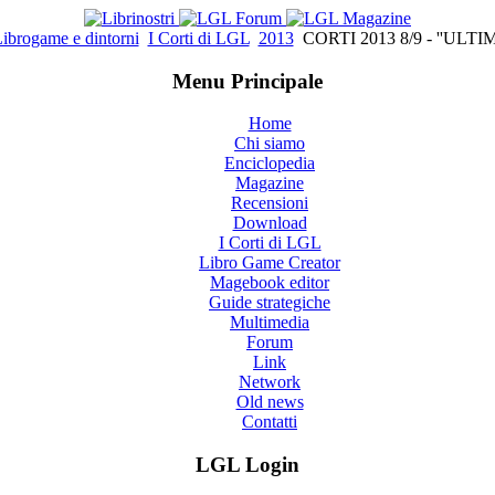
ibrogame e dintorni
I Corti di LGL
2013
CORTI 2013 8/9 - ''ULT
Menu Principale
Home
Chi siamo
Enciclopedia
Magazine
Recensioni
Download
I Corti di LGL
Libro Game Creator
Magebook editor
Guide strategiche
Multimedia
Forum
Link
Network
Old news
Contatti
LGL Login