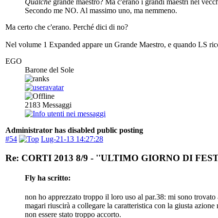
Qualche
grande maestro? Ma c'erano i grandi maestri nel vecc
Secondo me NO. Al massimo uno, ma nemmeno.
Ma certo che c'erano. Perché dici di no?
Nel volume 1 Expanded appare un Grande Maestro, e quando LS ricos
EGO
Barone del Sole
2183
Messaggi
Administrator has disabled public posting
#54
Lug-21-13 14:27:28
Re: CORTI 2013 8/9 - ''ULTIMO GIORNO DI FEST
Fly ha scritto:
non ho apprezzato troppo il loro uso al par.38: mi sono trovato a f
magari riuscirà a collegare la caratteristica con la giusta azi
non essere stato troppo accorto.