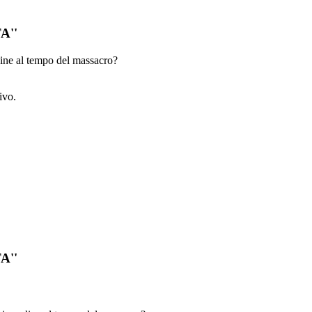
A''
dine al tempo del massacro?
ivo.
A''