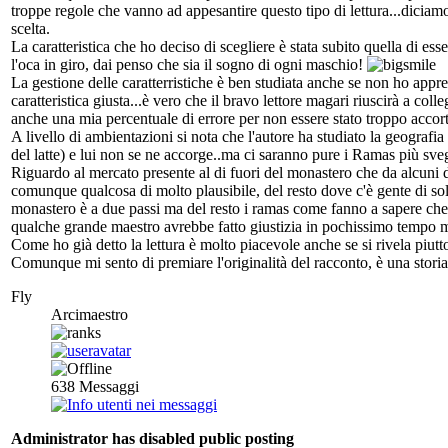
troppe regole che vanno ad appesantire questo tipo di lettura...diciam
scelta.
La caratteristica che ho deciso di scegliere è stata subito quella di es
l'oca in giro, dai penso che sia il sogno di ogni maschio!
La gestione delle caratterristiche è ben studiata anche se non ho apprez
caratteristica giusta...è vero che il bravo lettore magari riuscirà a c
anche una mia percentuale di errore per non essere stato troppo accor
A livello di ambientazioni si nota che l'autore ha studiato la geograf
del latte) e lui non se ne accorge..ma ci saranno pure i Ramas più sv
Riguardo al mercato presente al di fuori del monastero che da alcuni di
comunque qualcosa di molto plausibile, del resto dove c'è gente di sol
monastero è a due passi ma del resto i ramas come fanno a sapere che 
qualche grande maestro avrebbe fatto giustizia in pochissimo tempo ma 
Come ho già detto la lettura è molto piacevole anche se si rivela piutto
Comunque mi sento di premiare l'originalità del racconto, è una storia
Fly
Arcimaestro
638
Messaggi
Administrator has disabled public posting