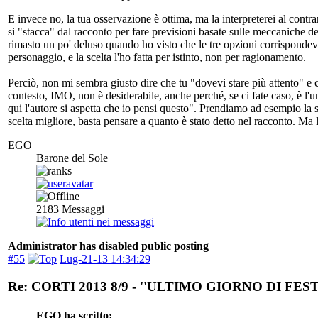
E invece no, la tua osservazione è ottima, ma la interpreterei al contr
si "stacca" dal racconto per fare previsioni basate sulle meccaniche d
rimasto un po' deluso quando ho visto che le tre opzioni corrispondevan
personaggio, e la scelta l'ho fatta per istinto, non per ragionamento.
Perciò, non mi sembra giusto dire che tu "dovevi stare più attento" e 
contesto, IMO, non è desiderabile, anche perché, se ci fate caso, è l
qui l'autore si aspetta che io pensi questo". Prendiamo ad esempio la s
scelta migliore, basta pensare a quanto è stato detto nel racconto. Ma
EGO
Barone del Sole
2183
Messaggi
Administrator has disabled public posting
#55
Lug-21-13 14:34:29
Re: CORTI 2013 8/9 - ''ULTIMO GIORNO DI FEST
EGO ha scritto: