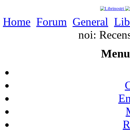
Home
Forum
General
Lib
noi: Recen
Menu 
C
En
R