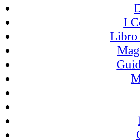
I C
Libro
Mage
Guid
M