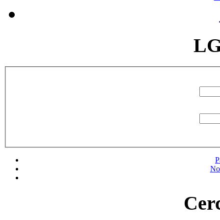
LG
P
No
Cerc