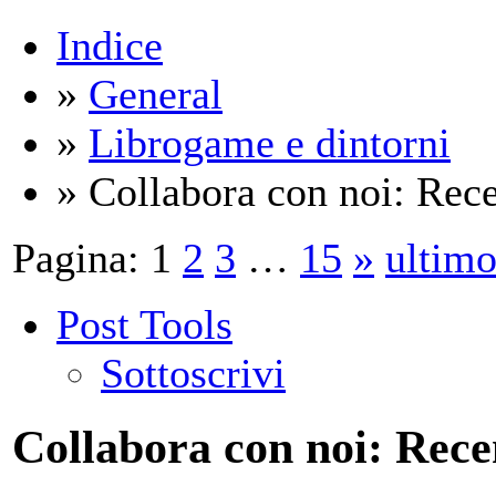
Indice
»
General
»
Librogame e dintorni
» Collabora con noi: Rece
Pagina:
1
2
3
…
15
»
ultim
Post Tools
Sottoscrivi
Collabora con noi: Rece