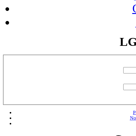
LG
P
No