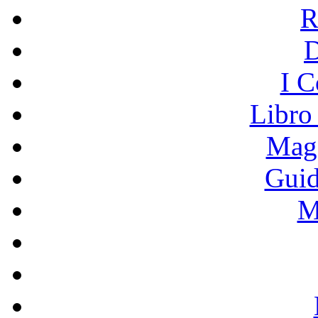
R
I C
Libro
Mage
Guid
M