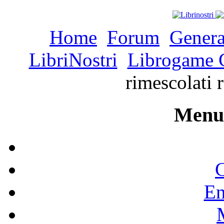
Home
Forum
Genera
LibriNostri
Librogame C
rimescolati 
Menu 
C
En