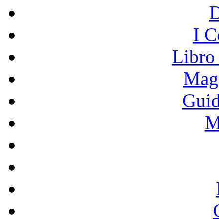
I C
Libro
Mage
Guid
M