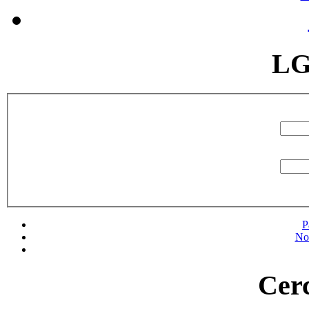
LG
P
No
Cerc