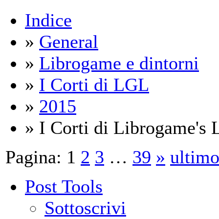
Indice
»
General
»
Librogame e dintorni
»
I Corti di LGL
»
2015
» I Corti di Librogame's L
Pagina:
1
2
3
…
39
»
ultim
Post Tools
Sottoscrivi