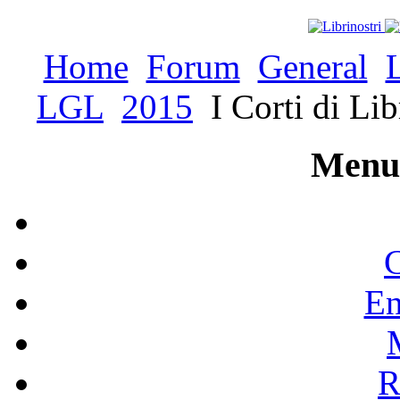
Home
Forum
General
LGL
2015
I Corti di Li
Menu 
C
En
R