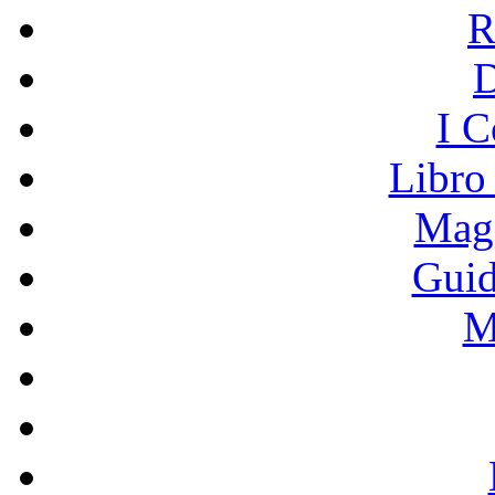
R
I C
Libro
Mage
Guid
M