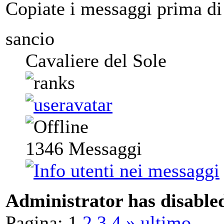
Copiate i messaggi prima di i
sancio
Cavaliere del Sole
1346
Messaggi
Administrator has disabled
Pagina:
1
2
3
4
»
ultimo