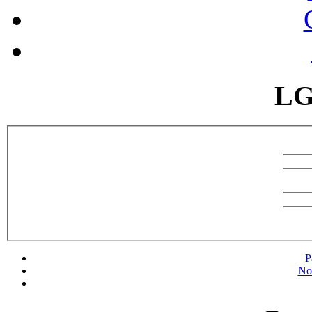
LG
P
No