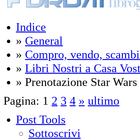
Indice
»
General
»
Compro, vendo, scambi
»
Libri Nostri a Casa Vos
» Prenotazione Star Wars (
Pagina:
1
2
3
4
»
ultimo
Post Tools
Sottoscrivi