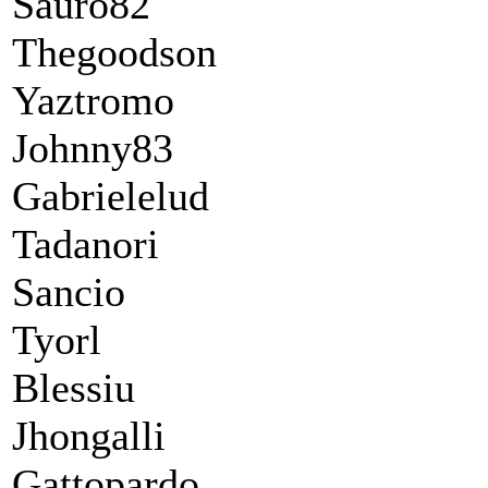
Sauro82
Thegoodson
Yaztromo
Johnny83
Gabrielelud
Tadanori
Sancio
Tyorl
Blessiu
Jhongalli
Gattopardo