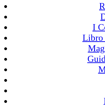
R
I C
Libro
Mage
Guid
M