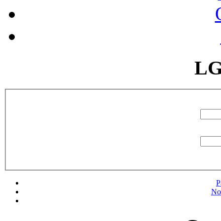
LG
P
No