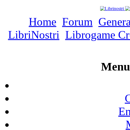
Home
Forum
Genera
LibriNostri
Librogame Cr
Menu 
C
En