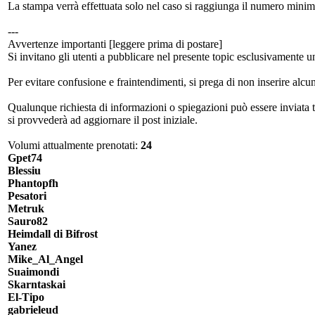
La stampa verrà effettuata solo nel caso si raggiunga il numero minim
---
Avvertenze importanti [leggere prima di postare]
Si invitano gli utenti a pubblicare nel presente topic esclusivamente 
Per evitare confusione e fraintendimenti, si prega di non inserire alcu
Qualunque richiesta di informazioni o spiegazioni può essere inviata t
si provvederà ad aggiornare il post iniziale.
Volumi attualmente prenotati:
24
Gpet74
Blessiu
Phantopfh
Pesatori
Metruk
Sauro82
Heimdall di Bifrost
Yanez
Mike_Al_Angel
Suaimondi
Skarntaskai
El-Tipo
gabrieleud