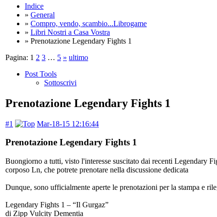
Indice
»
General
»
Compro, vendo, scambio...Librogame
»
Libri Nostri a Casa Vostra
» Prenotazione Legendary Fights 1
Pagina:
1
2
3
…
5
»
ultimo
Post Tools
Sottoscrivi
Prenotazione Legendary Fights 1
#1
Mar-18-15 12:16:44
Prenotazione Legendary Fights 1
Buongiorno a tutti, visto l'interesse suscitato dai recenti Legendary
corposo Ln, che potrete prenotare nella discussione dedicata
Dunque, sono ufficialmente aperte le prenotazioni per la stampa e ril
Legendary Fights 1 – “Il Gurgaz”
di Zipp Vulcity Dementia