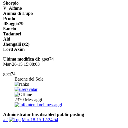
Skorpio
V_Alfano
Anima di Lupo
Prodo
IlSaggio79
Sancio
Tadanori
Ald
Jhongalli (x2)
Lord Axim
Ultima modifica di:
gpet74
Mar-26-15 15:08:03
gpet74
Barone del Sole
2370
Messaggi
Administrator has disabled public posting
#2
Mar-18-15 12:24:54