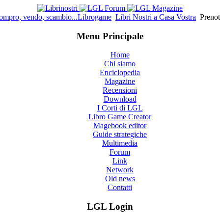
ompro, vendo, scambio...Librogame
Libri Nostri a Casa Vostra
Prenot
Menu Principale
Home
Chi siamo
Enciclopedia
Magazine
Recensioni
Download
I Corti di LGL
Libro Game Creator
Magebook editor
Guide strategiche
Multimedia
Forum
Link
Network
Old news
Contatti
LGL Login