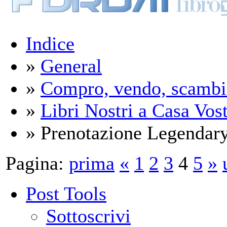
Indice
»
General
»
Compro, vendo, scambi
»
Libri Nostri a Casa Vos
» Prenotazione Legendary
Pagina:
prima
«
1
2
3
4
5
»
Post Tools
Sottoscrivi