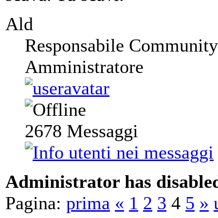
Ald
Responsabile Community
Amministratore
2678
Messaggi
Administrator has disabled
Pagina:
prima
«
1
2
3
4
5
»