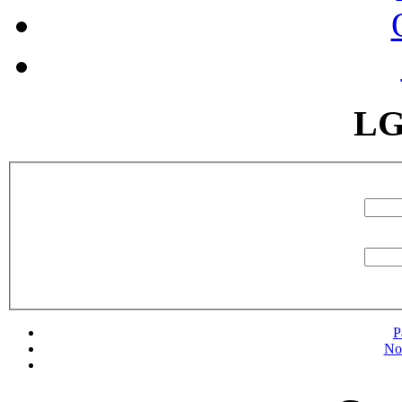
LG
P
No