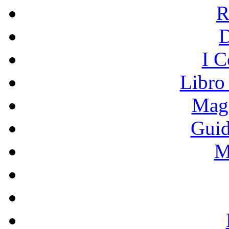
R
I C
Libro
Mage
Guid
M