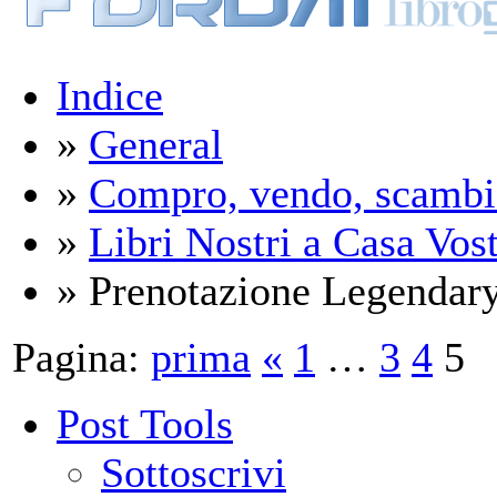
Indice
»
General
»
Compro, vendo, scambi
»
Libri Nostri a Casa Vos
» Prenotazione Legendary
Pagina:
prima
«
1
…
3
4
5
Post Tools
Sottoscrivi