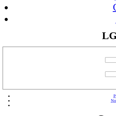
LG
P
No