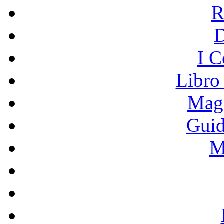
R
I C
Libro
Mage
Guid
M