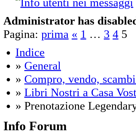
Administrator has disabled
Pagina:
prima
«
1
…
3
4
5
Indice
»
General
»
Compro, vendo, scambi
»
Libri Nostri a Casa Vos
» Prenotazione Legendary
Info Forum