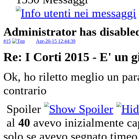
Administrator has disabled
#15
Apr-20-15 12:44:39
Re: I Corti 2015 - E' un g
Ok, ho riletto meglio un par
contrario
Spoiler
al
40
avevo inizialmente cap
solo se avevo segnato timeo