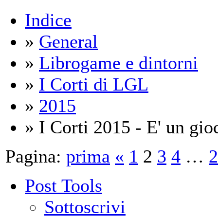
Indice
»
General
»
Librogame e dintorni
»
I Corti di LGL
»
2015
» I Corti 2015 - E' un gio
Pagina:
prima
«
1
2
3
4
…
2
Post Tools
Sottoscrivi