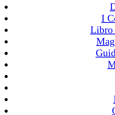
I C
Libro
Mage
Guid
M