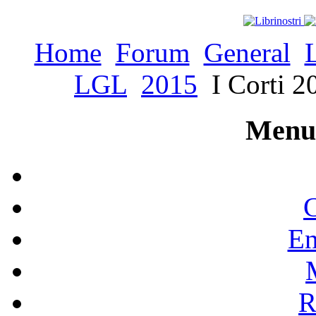
Home
Forum
General
LGL
2015
I Corti 2
Menu 
C
En
R