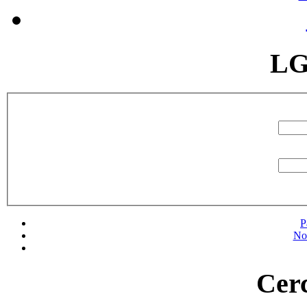
LG
P
No
Cerc