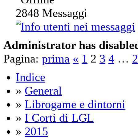
2848
Messaggi
Administrator has disabled
Pagina:
prima
«
1
2
3
4
…
2
Indice
»
General
»
Librogame e dintorni
»
I Corti di LGL
»
2015