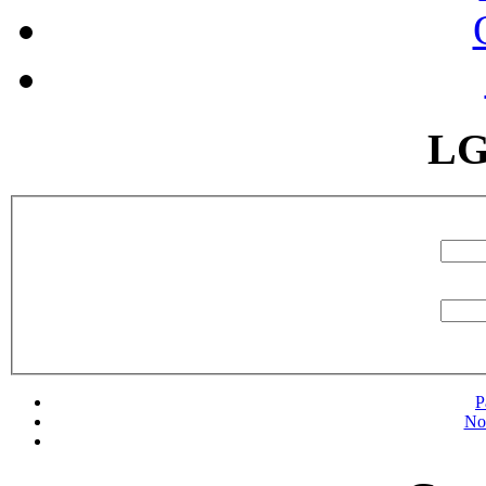
LG
P
No