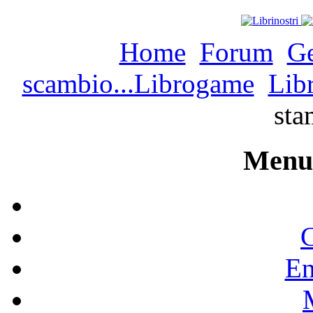
Home
Forum
Ge
scambio...Librogame
Libr
st
Menu 
C
En