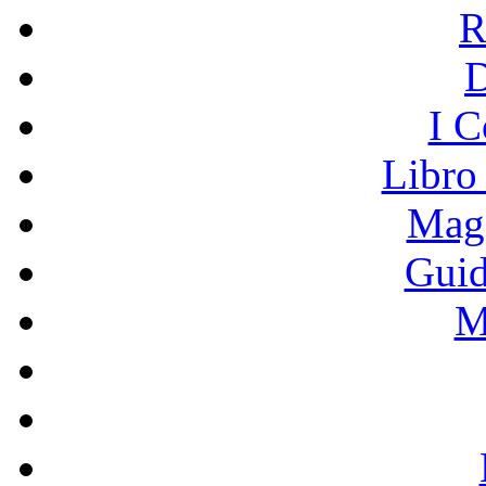
R
I C
Libro
Mage
Guid
M