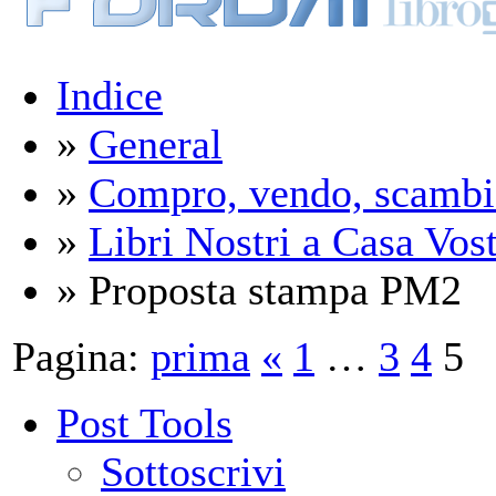
Indice
»
General
»
Compro, vendo, scambi
»
Libri Nostri a Casa Vos
» Proposta stampa PM2
Pagina:
prima
«
1
…
3
4
5
Post Tools
Sottoscrivi