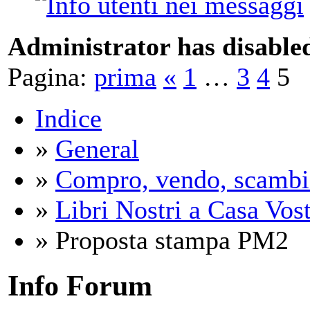
Administrator has disabled
Pagina:
prima
«
1
…
3
4
5
Indice
»
General
»
Compro, vendo, scambi
»
Libri Nostri a Casa Vos
» Proposta stampa PM2
Info Forum