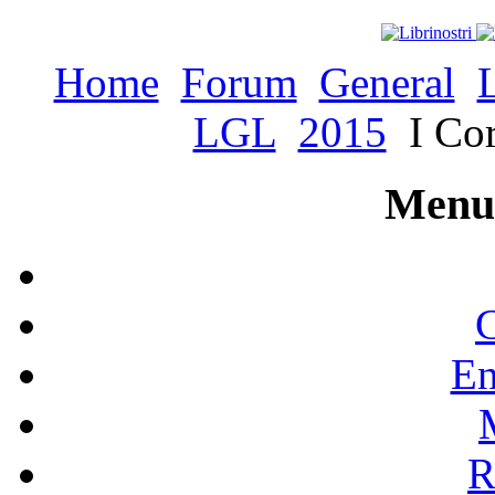
Home
Forum
General
LGL
2015
I Cor
Menu 
C
En
R