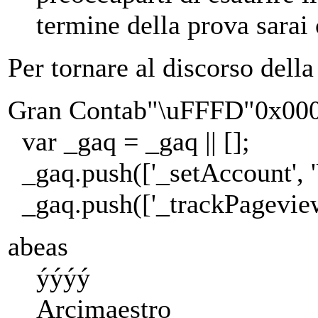
termine della prova sara
Per tornare al discorso dell
Gran Contab"\uFFFD"0x0
var _gaq = _gaq || [];
_gaq.push(['_setAccount', 
_gaq.push(['_trackPageview
abeas
ýýýý
Arcimaestro