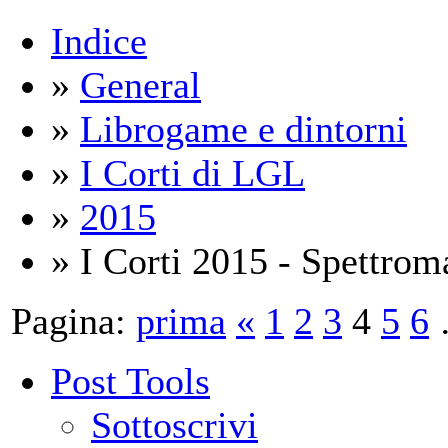
Indice
»
General
»
Librogame e dintorni
»
I Corti di LGL
»
2015
» I Corti 2015 - Spettrom
Pagina:
prima
«
1
2
3
4
5
6
Post Tools
Sottoscrivi