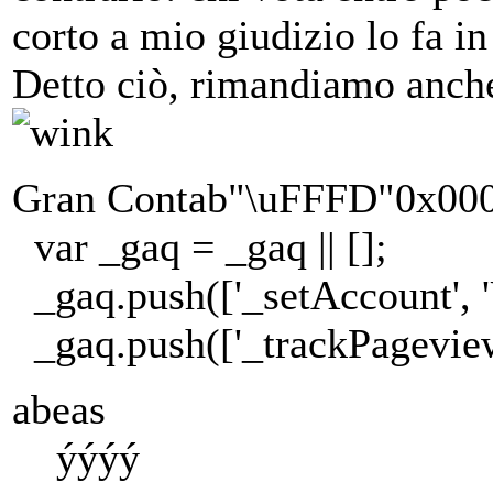
corto a mio giudizio lo fa i
Detto ciò, rimandiamo anche
Gran Contab"\uFFFD"0x0
var _gaq = _gaq || [];
_gaq.push(['_setAccount', 
_gaq.push(['_trackPageview
abeas
ýýýý