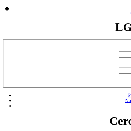
LG
P
No
Cerc