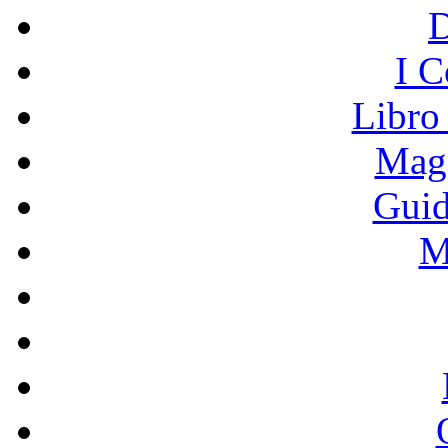
I C
Libro
Mage
Guid
M