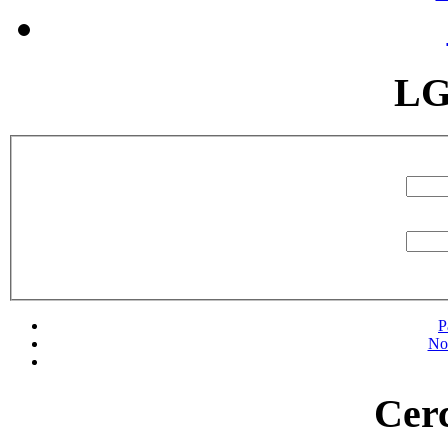
LG
P
No
Cerc