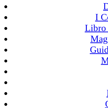
I C
Libro
Mage
Guid
M