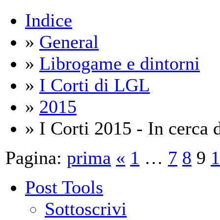
Indice
»
General
»
Librogame e dintorni
»
I Corti di LGL
»
2015
» I Corti 2015 - In cerca 
Pagina:
prima
«
1
…
7
8
9
1
Post Tools
Sottoscrivi