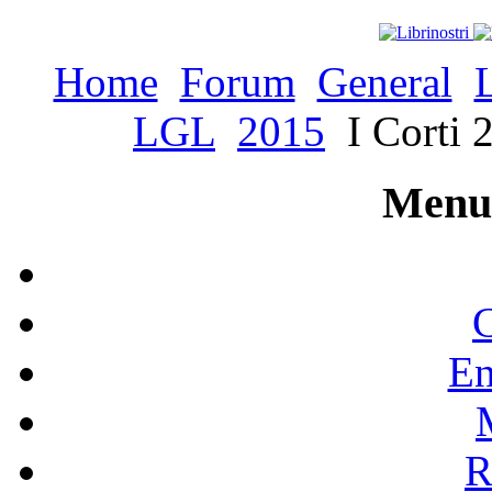
Home
Forum
General
LGL
2015
I Corti 
Menu 
C
En
R