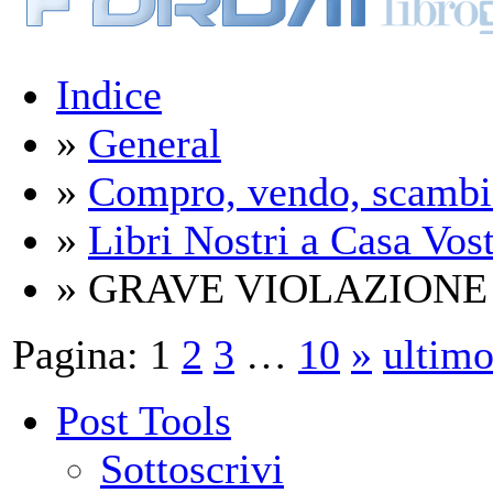
Indice
»
General
»
Compro, vendo, scambi
»
Libri Nostri a Casa Vos
» GRAVE VIOLAZION
Pagina:
1
2
3
…
10
»
ultim
Post Tools
Sottoscrivi