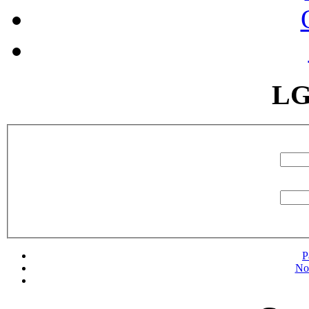
LG
P
No