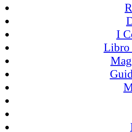
R
I C
Libro
Mage
Guid
M