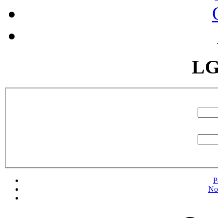
LG
P
No