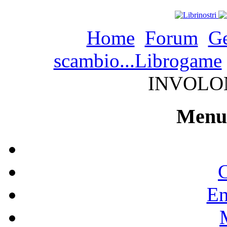
Home
Forum
Ge
scambio...Librogame
INVOLON
Menu 
C
En