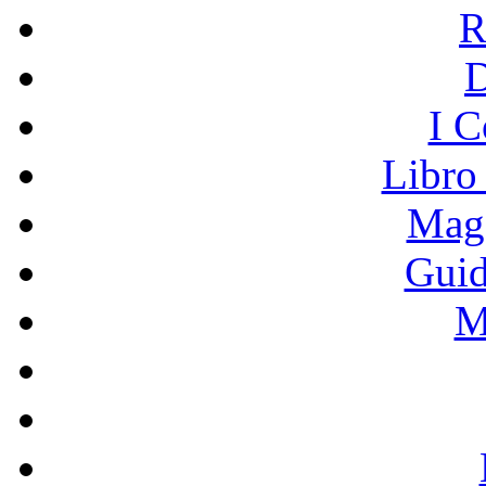
R
I C
Libro
Mage
Guid
M