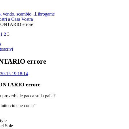
 vendo, scambio...Librogame
ostri a Casa Vostra
ONTARIO errore
1
2
3
s
toscrivi
TARIO errore
30-15 19:18:14
ONTARIO errore
a proverbiale pacca sulla palla?
tutto ciò che conta"
tyle
del Sole