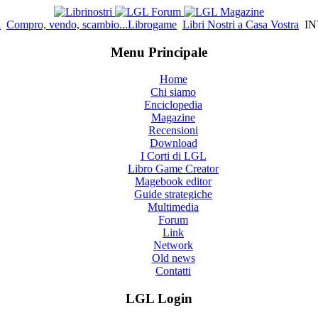
l
Compro, vendo, scambio...Librogame
Libri Nostri a Casa Vostra
IN
Menu Principale
Home
Chi siamo
Enciclopedia
Magazine
Recensioni
Download
I Corti di LGL
Libro Game Creator
Magebook editor
Guide strategiche
Multimedia
Forum
Link
Network
Old news
Contatti
LGL Login