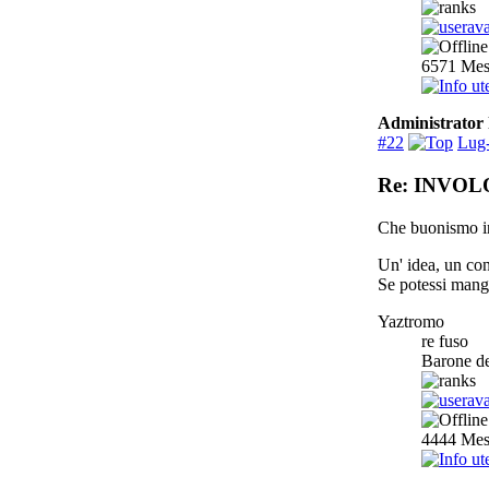
6571
Mes
Administrator 
#22
Lug-
Re: INVOL
Che buonismo in
Un' idea, un conc
Se potessi mangi
Yaztromo
re fuso
Barone de
4444
Mes