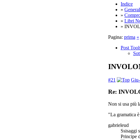
Indice
»
General
»
Compro,
»
Libri N
» INVOL
Pagina:
prima
«
Post Tool
Sot
INVOLON
#21
Giu-
Re: INVOL
Non si usa più l
"La gramatica è 
gabrieleud
Ssisaggi s
Principe 