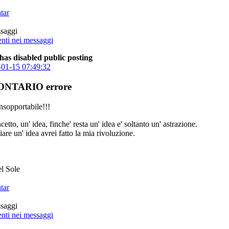
saggi
has disabled public posting
01-15 07:49:32
ONTARIO errore
sopportabile!!!
etto, un' idea, finche' resta un' idea e' soltanto un' astrazione.
are un' idea avrei fatto la mia rivoluzione.
l Sole
saggi