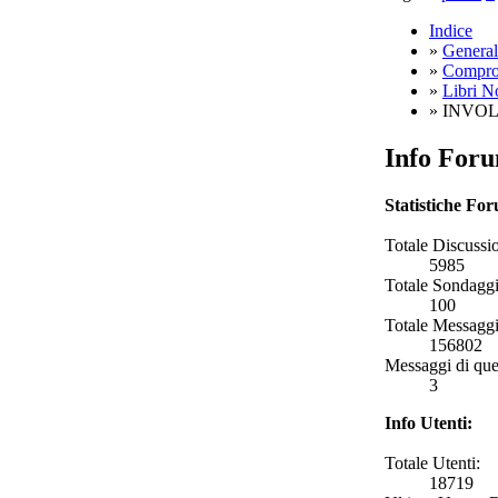
Indice
»
General
»
Compro,
»
Libri N
» INVOL
Info For
Statistiche Fo
Totale Discussio
5985
Totale Sondaggi
100
Totale Messaggi
156802
Messaggi di que
3
Info Utenti:
Totale Utenti:
18719