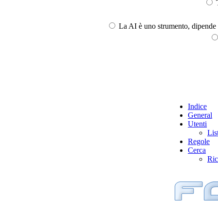
T
La AI è uno strumento, dipende l
Indice
General
Utenti
Lis
Regole
Cerca
Ric