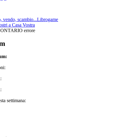
 vendo, scambio...Librogame
ostri a Casa Vostra
ONTARIO errore
um
rum:
ni:
:
:
sta settimana: