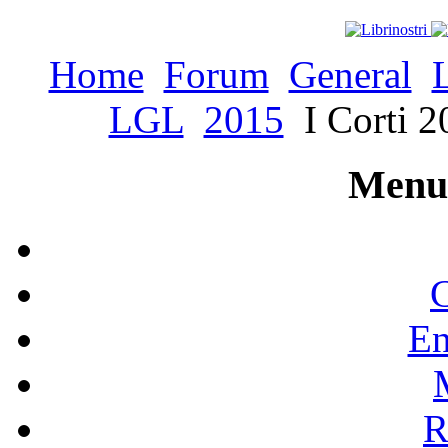
Home
Forum
General
LGL
2015
I Corti 2
Menu 
C
En
R