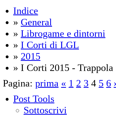
Indice
»
General
»
Librogame e dintorni
»
I Corti di LGL
»
2015
» I Corti 2015 - Trappola
Pagina:
prima
«
1
2
3
4
5
6
Post Tools
Sottoscrivi