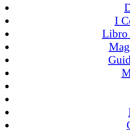
I C
Libro
Mage
Guid
M