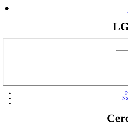
LG
P
No
Cerc