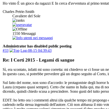
Ho vinto È un gioco da ragazzi E In cerca d'avventura al primo tentat
Charles Petrie-Smith
Cavaliere del Sole
1550
Messaggi
Administrator has disabled public posting
#33
Lug-08-15 04:39:43
Re: I Corti 2015 - Legami di sangue
Sì, era scontato, infatti mi sono corretta: mi chiedevo se ci fosse un ne
In questo caso, si potrebbe prevedere già un degno seguito al Corto, i
Sul fatto del nome, non sono d'accordo: le protagoniste degli horror
Laura (crepano quasi sempre). Certo che siamo in Italia qui, ma di nom
dicendo, quindi chiedo scusa a prescindere. Sono gusti del tutto pers
EDIT: ho letto ora i commenti altrui (da qualche tempo mi propongo di
cadendo nella stessa ingenuità dell'autore. Ciò non abbassa il mio vot
critica: è molto comune volersi cimentare in racconti d'altre epoche e