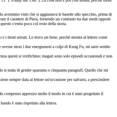
3" ("Friday the 13th"). La cosa non è poi così strana, perché molti
, lo avremmo visto che si aggiustava le basette allo specchio, prima di
eare il carattere di Piera, fornendo un contrasto tra due modi opposti
questo c'entra poco col resto della storia.
o e i denti serrati. Lo trovo un bene, perché mostra al lettore come
 avesse steso i due energumeni a colpi di Kung Fu, mi sarei sentito
enza questi si verifichino: magari sono solo episodi occasionali e non
o si tratta di gestire quaranta o cinquanta paragrafi. Quello che mi
ene sempre data al lettore un'occasione per salvarsi, a prescindere
 In compenso apprezzo molto il modo in cui è stato progettato il
ando è stato rispettato alla lettera.