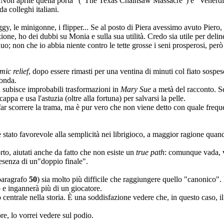
"Non aprite quella porta" ("The Texas Chainsaw Massacre") e "Venerdì 1
 colleghi italiani.
ggy, le minigonne, i flipper... Se al posto di Piera avessimo avuto Piero
one, ho dei dubbi su Monia e sulla sua utilità. Credo sia utile per delin
inuo; non che io abbia niente contro
le tette grosse
i seni prosperosi, però 
mic relief
, dopo essere rimasti per una ventina di minuti col fiato sospes
conda.
on subisce improbabili trasformazioni in
Mary Sue
a metà del racconto. Se
appa e usa l'astuzia (oltre alla fortuna) per salvarsi la pelle.
far scorrere la trama, ma è pur vero che non viene detto con quale frequ
stato favorevole alla semplicità nei librigioco, a maggior ragione quand
orto, aiutati anche da fatto che non esiste un
true path
: comunque vada, vi
esenza di un"doppio finale".
(paragrafo
50
) sia molto più difficile che raggiungere quello "canonico".
e ingannerà più di un giocatore.
entrale nella storia. È una soddisfazione vedere che, in questo caso, il b
e, lo vorrei vedere sul podio.