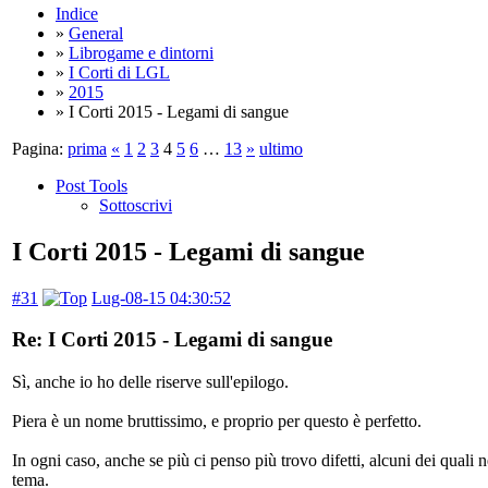
Indice
»
General
»
Librogame e dintorni
»
I Corti di LGL
»
2015
» I Corti 2015 - Legami di sangue
Pagina:
prima
«
1
2
3
4
5
6
…
13
»
ultimo
Post Tools
Sottoscrivi
I Corti 2015 - Legami di sangue
#31
Lug-08-15 04:30:52
Re: I Corti 2015 - Legami di sangue
Sì, anche io ho delle riserve sull'epilogo.
Piera è un nome bruttissimo, e proprio per questo è perfetto.
In ogni caso, anche se più ci penso più trovo difetti, alcuni dei qual
tema.