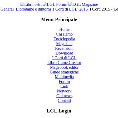
General
Librogame e dintorni
I Corti di LGL
2015
I Corti 2015 - L
Menu Principale
Home
Chi siamo
Enciclopedia
Magazine
Recensioni
Download
I Corti di LGL
Libro Game Creator
Magebook editor
Guide strategiche
Multimedia
Forum
Link
Network
Old news
Contatti
LGL Login