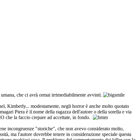
ne umana, che ci avrà ormai irrimediabilmente avvinti.
hel, Kimberly... modestamente, negli horror è anche molto quotato
agari Piera è il nome della ragazza dell'autore o della sorella e via
IO che la faccio crepare ad accettate, in fondo.
ntiene incongruenze "storiche", che non avevo considerato molto,
essità, ma l'autore dovrebbe tenere in considerazione speciale questa
rivere qualsiasi cosa. Il problema del comportamento dei killer con la