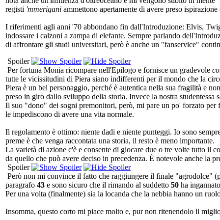
nota anche un'influenza d'oltreoceano e mi vengono subito in mente 
registi
'mmerigani
ammettono apertamente di avere preso ispirazione da
I riferimenti agli anni '70 abbondano fin dall'Introduzione: Elvis, Twi
indossare i calzoni a zampa di elefante. Sempre parlando dell'Introduzi
di affrontare gli studi universitari, però è anche un "fanservice" cont
Spoiler
Per fortuna Monia ricompare nell'Epilogo e fornisce un gradevole
co
tutte le vicissitudini di Piera siano indifferenti per il mondo che la cir
Piera è un bel personaggio, perché è autentica nella sua fragilità e n
preso in giro dallo sviluppo della storia. Invece la nostra studentessa sc
Il suo "dono" dei sogni premonitori, però, mi pare un po' forzato per 
le impediscono di avere una vita normale.
Il regolamento è ottimo: niente dadi e niente punteggi. Io sono sempre 
preme è che venga raccontata una storia, il resto è meno importante.
La varietà di azione c'è e consente di giocare due o tre volte tutto il c
da quello che può avere deciso in precedenza. È notevole anche la pr
Spoiler
Però non mi convince il fatto che raggiungere il finale "agrodolce" 
paragrafo
43
e sono sicuro che il rimando al suddetto
50
ha ingannato 
Per una volta (finalmente) sia la locanda che la nebbia hanno un ruolo c
Insomma, questo corto mi piace molto e, pur non ritenendolo il miglior