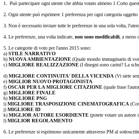
1. Può partecipare ogni utente che abbia votato almeno 1 Corto quest
2. Ogni utente può esprimere 1 preferenza per ogni categoria oggetto d
3. Non è necessario inviare tutte le preferenze in una sola volta, l'uten
4. Le preferenze, una volta indicate,
non sono modificabili
, a meno c
5. Le categorie di voto per l'anno 2015 sono:
a)
STILE NARRATIVO
b)
NUOVA AMBIENTAZIONE
(Quale mondo immaginario di vostro
c)
MIGLIORE REALIZZAZIONE
(I disegni sono carini? La sch
d)
MIGLIORE CONTINUITA' DELLA VICENDA
(Vi siete sen
e)
MIGLIOR NUOVO PROTAGONISTA
f)
OSCAR PER LA MIGLIORE CITAZIONE
(quale frase l'auto
g)
MIGLIORE FINALE
h)
MIGLIORE PNG
i)
MIGLIORE TRASPOSIZIONE CINEMATOGRAFICA
(Cosa
j)
MIGLIORE ID
k)
MIGLIOR AUTORE ESORDIENTE
(potete votare un autore c
l)
MIGLIOR REGOLAMENTO
6. Le preferenze si esprimono unicamente attraverso PM al sott