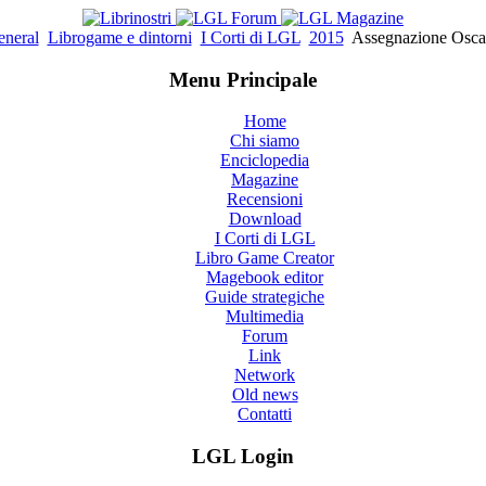
neral
Librogame e dintorni
I Corti di LGL
2015
Assegnazione Oscar 
Menu Principale
Home
Chi siamo
Enciclopedia
Magazine
Recensioni
Download
I Corti di LGL
Libro Game Creator
Magebook editor
Guide strategiche
Multimedia
Forum
Link
Network
Old news
Contatti
LGL Login