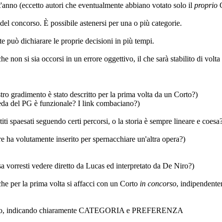
'anno (eccetto autori che eventualmente abbiano votato solo il
proprio
el concorso. È possibile astenersi per una o più categorie.
te può dichiarare le proprie decisioni in più tempi.
he non si sia occorsi in un errore oggettivo, il che sarà stabilito di volta
 gradimento è stato descritto per la prima volta da un Corto?)
eda del PG è funzionale? I link combaciano?)
titi spaesati seguendo certi percorsi, o la storia è sempre lineare e coesa
re ha volutamente inserito per spernacchiare un'altra opera?)
 vorresti vedere diretto da Lucas ed interpretato da De Niro?)
he per la prima volta si affacci con un Corto
in concorso
, indipendente
oscritto, indicando chiaramente CATEGORIA e PREFERENZA